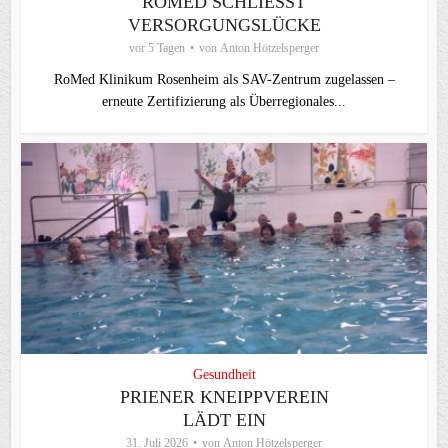
ROMED SCHLIESST V
ERSORGUNGSLÜCKE
vor 5 Tagen
von
Anton Hötzelsperger
RoMed Klinikum Rosenheim als SAV-Zentrum zugelassen –
erneute Zertifizierung als Überregionales...
Gesundheit
PRIENER KNEIPPVEREIN
LÄDT EIN
31. Juli 2026
von
Anton Hötzelsperger