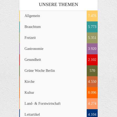
UNSERE THEMEN
Allgemein
7.476
Brauchtum
5.773
Freizeit
5.351
Gastronomie
3.920
Gesundheit
2.102
Grüne Woche Berlin
570
Kirche
4.550
Kultur
8.096
Land- & Forstwirtschaft
4.274
Leitartikel
4.104