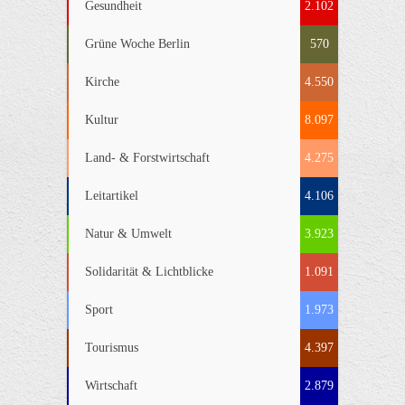
Gesundheit
2.102
Grüne Woche Berlin
570
Kirche
4.550
Kultur
8.097
Land- & Forstwirtschaft
4.275
Leitartikel
4.106
Natur & Umwelt
3.923
Solidarität & Lichtblicke
1.091
Sport
1.973
Tourismus
4.397
Wirtschaft
2.879