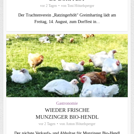
vor 2 Tagen
von
Toni Hötzelsperger
Der Trachtenverein „Ratzingerhöh“ Greimharting lädt am
Freitag, 14. August, zum Dorffest in...
Gastronomie
WIEDER FRISCHE
MUNZINGER BIO-HENDL
vor 2 Tagen
von
Anton Hötzelsperger
Der nächste Verkaufs- und Abholtag für Munzinger Bio-Hendl