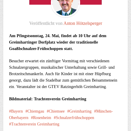
Veröffentlicht von
Anton Hötzelsperger
Am Pfingstsonntag, 24. Mai, findet ab 10 Uhr auf dem
Greimhartinger Dorfplatz wieder der traditionelle
Goaßlschnalzer-Frühschoppen statt.
Besucher erwartet ein zünftiger Vormittag mit verschiedenen
Schnalzergruppen, musikalischer Unterhaltung sowie Grill- und
Brotzeitschmankerln. Auch für Kinder ist mit einer Hüpfburg
gesorgt, dazu lädt die Stadelbar zum gemütlichen Beisammensein
ein. Veranstalter ist der GTEV Ratzingerhöh Greimharting.
Bildmaterial: Trachtenverein Greimharting
Bayern
Chiemgau
Chiemsee
Greimharting
München-
Oberbayern
Rosenheim
Schnalzerfrühschoppen
Trachtenverein Greimharting