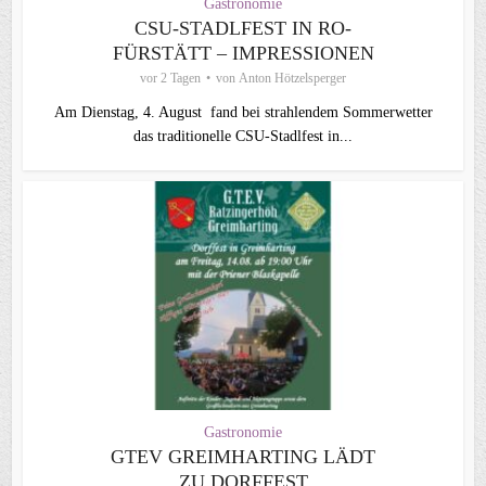
Gastronomie
CSU-STADLFEST IN RO-
FÜRSTÄTT – IMPRESSIONEN
vor 2 Tagen
von
Anton Hötzelsperger
Am Dienstag, 4. August fand bei strahlendem Sommerwetter
das traditionelle CSU-Stadlfest in...
Gastronomie
GTEV GREIMHARTING LÄDT
ZU DORFFEST