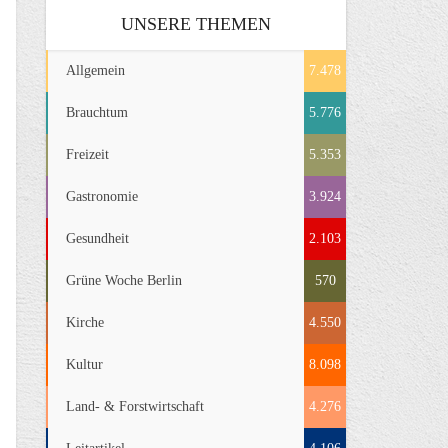
UNSERE THEMEN
Allgemein
7.478
Brauchtum
5.776
Freizeit
5.353
Gastronomie
3.924
Gesundheit
2.103
Grüne Woche Berlin
570
Kirche
4.550
Kultur
8.098
Land- & Forstwirtschaft
4.276