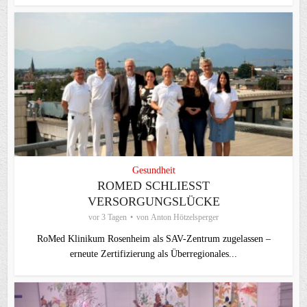
Gesundheit
ROMED SCHLIESST V
ERSORGUNGSLÜCKE
vor 3 Tagen
von
Anton Hötzelsperger
RoMed Klinikum Rosenheim als SAV-Zentrum zugelassen –
erneute Zertifizierung als Überregionales...