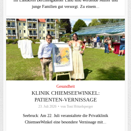
Im Landkreis Berchtesgadener Land sind werdende Mütter und
junge Familien gut versorgt. Zu einem...
Gesundheit
KLINIK CHIEMSEEWINKEL:
PATIENTEN-VERNISSAGE
23. Juli 2026
von
Toni Hötzelsperger
Seebruck: Am 22. Juli veranstaltete die Privatklinik
ChiemseeWinkel eine besondere Vernissage mit...