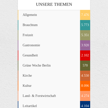
UNSERE THEMEN
Allgemein
7.476
Brauchtum
5.773
Freizeit
5.351
Gastronomie
3.920
Gesundheit
2.102
Grüne Woche Berlin
570
Kirche
4.550
Kultur
8.096
Land- & Forstwirtschaft
4.274
Leitartikel
4.104