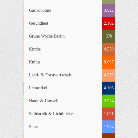
Gastronomie
3.922
Gesundheit
2.102
Grüne Woche Berlin
570
Kirche
4.550
Kultur
8.097
Land- & Forstwirtschaft
4.275
Leitartikel
4.106
Natur & Umwelt
3.924
Solidarität & Lichtblicke
1.091
Sport
1.974