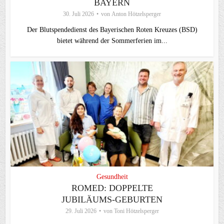
BAYERN
30. Juli 2026
von
Anton Hötzelsperger
Der Blutspendedienst des Bayerischen Roten Kreuzes (BSD)
bietet während der Sommerferien im...
Gesundheit
ROMED: DOPPELTE
JUBILÄUMS-GEBURTEN
29. Juli 2026
von
Toni Hötzelsperger