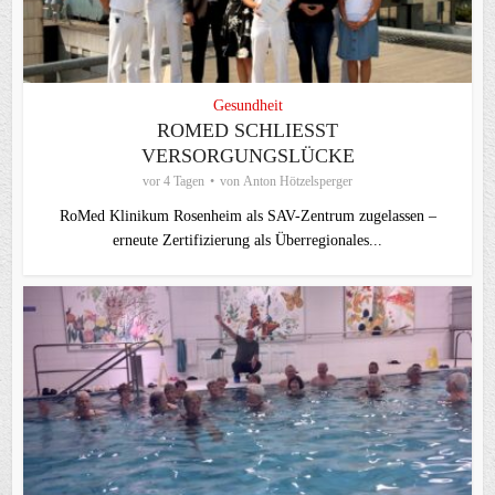
Gesundheit
ROMED SCHLIESST V
ERSORGUNGSLÜCKE
vor 4 Tagen
von
Anton Hötzelsperger
RoMed Klinikum Rosenheim als SAV-Zentrum zugelassen –
erneute Zertifizierung als Überregionales...