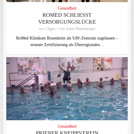
Gesundheit
ROMED SCHLIESST V
ERSORGUNGSLÜCKE
vor 2 Tagen
von
Anton Hötzelsperger
RoMed Klinikum Rosenheim als SAV-Zentrum zugelassen –
erneute Zertifizierung als Überregionales...
Gesundheit
PRIENER KNEIPPVEREIN