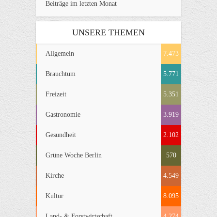
Beiträge im letzten Monat
UNSERE THEMEN
Allgemein
7.473
Brauchtum
5.771
Freizeit
5.351
Gastronomie
3.919
Gesundheit
2.102
Grüne Woche Berlin
570
Kirche
4.549
Kultur
8.095
Land- & Forstwirtschaft
4.274