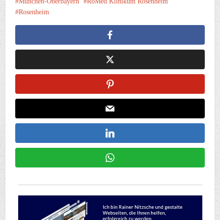
München-Oberbayern
RoMed Klinikum Rosenheim
Rosenheim