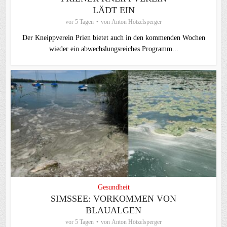
LÄDT EIN
vor 5 Tagen
von
Anton Hötzelsperger
Der Kneippverein Prien bietet auch in den kommenden Wochen
wieder ein abwechslungsreiches Programm...
Gesundheit
SIMSSEE: VORKOMMEN VON
BLAUALGEN
vor 5 Tagen
von
Anton Hötzelsperger