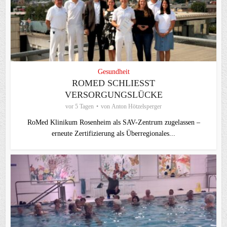
Gesundheit
ROMED SCHLIESST V
ERSORGUNGSLÜCKE
vor 5 Tagen
von
Anton Hötzelsperger
RoMed Klinikum Rosenheim als SAV-Zentrum zugelassen –
erneute Zertifizierung als Überregionales...