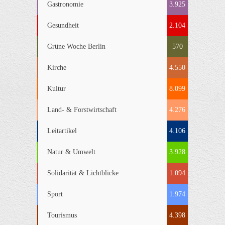
Gastronomie
3.925
Gesundheit
2.104
Grüne Woche Berlin
570
Kirche
4.550
Kultur
8.099
Land- & Forstwirtschaft
4.276
Leitartikel
4.106
Natur & Umwelt
3.928
Solidarität & Lichtblicke
1.094
Sport
1.974
Tourismus
4.398