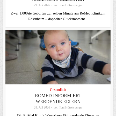
29. Juli 2026
von
Toni Hötzelsperger
Zwei 1.000ste Geburten zur selben Minute am RoMed Klinikum
Rosenheim – doppelter Glücksmoment...
Gesundheit
ROMED INFORMIERT
WERDENDE ELTERN
28. Juli 2026
von
Toni Hötzelsperger
Die RoMed Klinik Wasserburg lädt werdende Eltern am