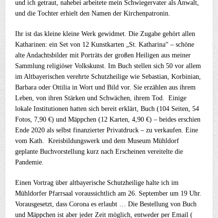
und ich getraut, nahebei arbeitete mein Schwiegervater als Anwalt,
und die Tochter erhielt den Namen der Kirchenpatronin.
Ihr ist das kleine kleine Werk gewidmet. Die Zugabe gehört allen
Katharinen: ein Set von 12 Kunstkarten „St. Katharina“ – schöne
alte Andachtsbilder mit Porträts der großen Heiligen aus meiner
Sammlung religiöser Volkskunst. Im Buch stellen sich 50 vor allem
im Altbayerischen verehrte Schutzheilige wie Sebastian, Korbinian,
Barbara oder Ottilia in Wort und Bild vor. Sie erzählen aus ihrem
Leben, von ihren Stärken und Schwächen, ihrem Tod. Einige
lokale Institutionen hatten sich bereit erklärt, Buch (104 Seiten, 54
Fotos, 7,90 €) und Mäppchen (12 Karten, 4,90 €) – beides erschien
Ende 2020 als selbst finanzierter Privatdruck – zu verkaufen. Eine
vom Kath. Kreisbildungswerk und dem Museum Mühldorf
geplante Buchvorstellung kurz nach Erscheinen vereitelte die
Pandemie.
Einen Vortrag über altbayerische Schutzheilige halte ich im
Mühldorfer Pfarrsaal voraussichtlich am 26. September um 19 Uhr.
Vorausgesetzt, dass Corona es erlaubt … Die Bestellung von Buch
und Mäppchen ist aber jeder Zeit möglich, entweder per Email (