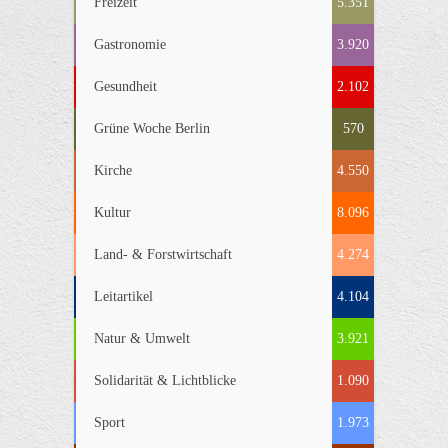
Freizeit
5.351
Gastronomie
3.920
Gesundheit
2.102
Grüne Woche Berlin
570
Kirche
4.550
Kultur
8.096
Land- & Forstwirtschaft
4.274
Leitartikel
4.104
Natur & Umwelt
3.921
Solidarität & Lichtblicke
1.090
Sport
1.973