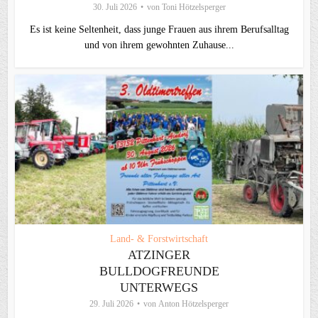
30. Juli 2026
von
Toni Hötzelsperger
Es ist keine Seltenheit, dass junge Frauen aus ihrem Berufsalltag
und von ihrem gewohnten Zuhause...
Land- & Forstwirtschaft
ATZINGER
BULLDOGFREUNDE
UNTERWEGS
29. Juli 2026
von
Anton Hötzelsperger