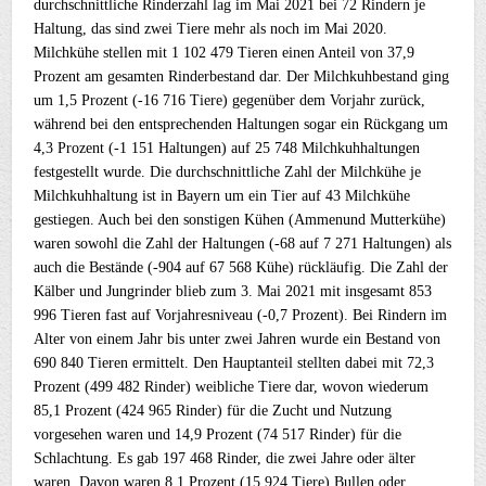
durchschnittliche Rinderzahl lag im Mai 2021 bei 72 Rindern je
Haltung, das sind zwei Tiere mehr als noch im Mai 2020.
Milchkühe stellen mit 1 102 479 Tieren einen Anteil von 37,9
Prozent am gesamten Rinderbestand dar. Der Milchkuhbestand ging
um 1,5 Prozent (-16 716 Tiere) gegenüber dem Vorjahr zurück,
während bei den entsprechenden Haltungen sogar ein Rückgang um
4,3 Prozent (-1 151 Haltungen) auf 25 748 Milchkuhhaltungen
festgestellt wurde. Die durchschnittliche Zahl der Milchkühe je
Milchkuhhaltung ist in Bayern um ein Tier auf 43 Milchkühe
gestiegen. Auch bei den sonstigen Kühen (Ammenund Mutterkühe)
waren sowohl die Zahl der Haltungen (-68 auf 7 271 Haltungen) als
auch die Bestände (-904 auf 67 568 Kühe) rückläufig. Die Zahl der
Kälber und Jungrinder blieb zum 3. Mai 2021 mit insgesamt 853
996 Tieren fast auf Vorjahresniveau (-0,7 Prozent). Bei Rindern im
Alter von einem Jahr bis unter zwei Jahren wurde ein Bestand von
690 840 Tieren ermittelt. Den Hauptanteil stellten dabei mit 72,3
Prozent (499 482 Rinder) weibliche Tiere dar, wovon wiederum
85,1 Prozent (424 965 Rinder) für die Zucht und Nutzung
vorgesehen waren und 14,9 Prozent (74 517 Rinder) für die
Schlachtung. Es gab 197 468 Rinder, die zwei Jahre oder älter
waren. Davon waren 8,1 Prozent (15 924 Tiere) Bullen oder