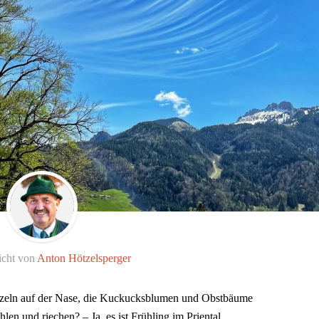
icht von
Anton Hötzelsperger
tzeln auf der Nase, die Kuckucksblumen und Obstbäume
en und riechen? – Ja, es ist Frühling im Priental.