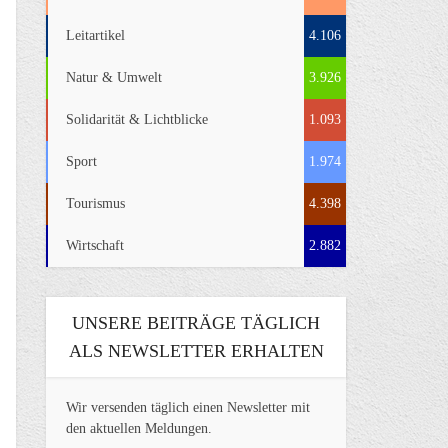
Leitartikel
4.106
Natur & Umwelt
3.926
Solidarität & Lichtblicke
1.093
Sport
1.974
Tourismus
4.398
Wirtschaft
2.882
UNSERE BEITRÄGE TÄGLICH
ALS NEWSLETTER ERHALTEN
Wir versenden täglich einen Newsletter mit
den aktuellen Meldungen.