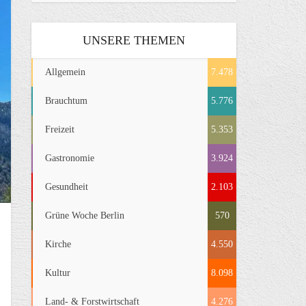
UNSERE THEMEN
Allgemein
7.478
Brauchtum
5.776
Freizeit
5.353
Gastronomie
3.924
Gesundheit
2.103
Grüne Woche Berlin
570
Kirche
4.550
Kultur
8.098
Land- & Forstwirtschaft
4.276