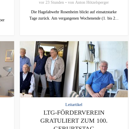
vor 23 Stunden
von
Anton Hötzelsperger
Die Hagelabwehr Rosenheim blickt auf einsatzstarke
Tage zurück. Am vergangenen Wochenende (1. bis 2...
ber
Leitartikel
LTG-FÖRDERVEREIN
GRATULIERT ZUM 100.
GEBURTSTAG