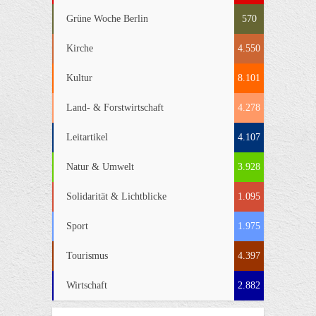
Grüne Woche Berlin
570
Kirche
4.550
Kultur
8.101
Land- & Forstwirtschaft
4.278
Leitartikel
4.107
Natur & Umwelt
3.928
Solidarität & Lichtblicke
1.095
Sport
1.975
Tourismus
4.397
Wirtschaft
2.882