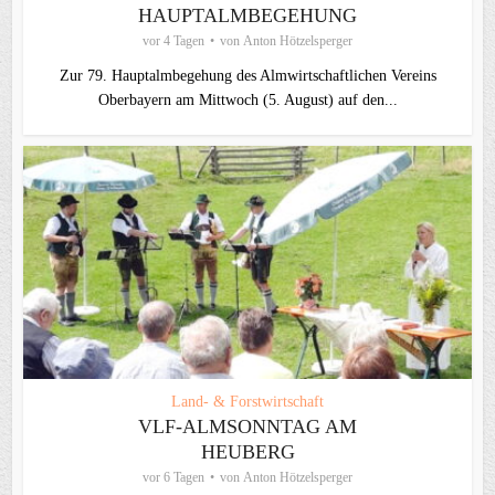
HAUPTALMBEGEHUNG
vor 4 Tagen
von
Anton Hötzelsperger
Zur 79. Hauptalmbegehung des Almwirtschaftlichen Vereins
Oberbayern am Mittwoch (5. August) auf den...
Land- & Forstwirtschaft
VLF-ALMSONNTAG AM
HEUBERG
vor 6 Tagen
von
Anton Hötzelsperger