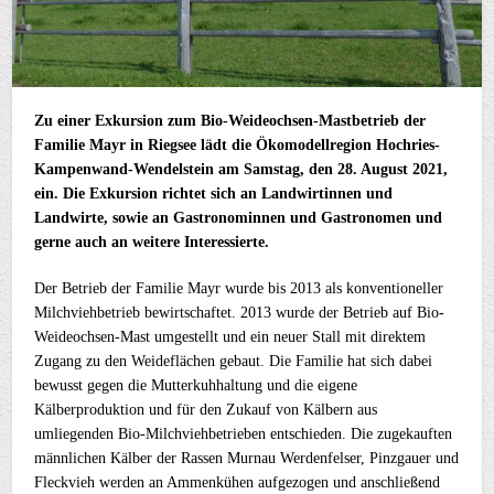
Zu einer Exkursion zum Bio-Weideochsen-Mastbetrieb der
Familie Mayr in Riegsee lädt die Ökomodellregion Hochries-
Kampenwand-Wendelstein am Samstag, den 28. August 2021,
ein. Die Exkursion richtet sich an Landwirtinnen und
Landwirte, sowie an Gastronominnen und Gastronomen und
gerne auch an weitere Interessierte.
Der Betrieb der Familie Mayr wurde bis 2013 als konventioneller
Milchviehbetrieb bewirtschaftet. 2013 wurde der Betrieb auf Bio-
Weideochsen-Mast umgestellt und ein neuer Stall mit direktem
Zugang zu den Weideflächen gebaut. Die Familie hat sich dabei
bewusst gegen die Mutterkuhhaltung und die eigene
Kälberproduktion und für den Zukauf von Kälbern aus
umliegenden Bio-Milchviehbetrieben entschieden. Die zugekauften
männlichen Kälber der Rassen Murnau Werdenfelser, Pinzgauer und
Fleckvieh werden an Ammenkühen aufgezogen und anschließend