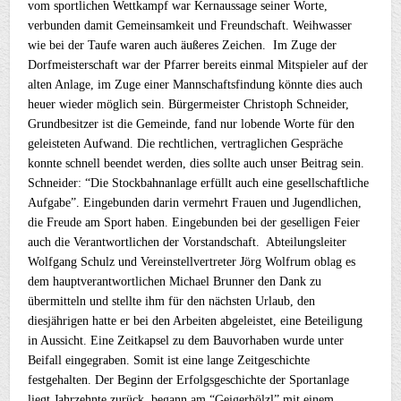
vom sportlichen Wettkampf war Kernaussage seiner Worte,
verbunden damit Gemeinsamkeit und Freundschaft. Weihwasser
wie bei der Taufe waren auch äußeres Zeichen. Im Zuge der
Dorfmeisterschaft war der Pfarrer bereits einmal Mitspieler auf der
alten Anlage, im Zuge einer Mannschaftsfindung könnte dies auch
heuer wieder möglich sein. Bürgermeister Christoph Schneider,
Grundbesitzer ist die Gemeinde, fand nur lobende Worte für den
geleisteten Aufwand. Die rechtlichen, vertraglichen Gespräche
konnte schnell beendet werden, dies sollte auch unser Beitrag sein.
Schneider: “Die Stockbahnanlage erfüllt auch eine gesellschaftliche
Aufgabe”. Eingebunden darin vermehrt Frauen und Jugendlichen,
die Freude am Sport haben. Eingebunden bei der geselligen Feier
auch die Verantwortlichen der Vorstandschaft. Abteilungsleiter
Wolfgang Schulz und Vereinstellvertreter Jörg Wolfrum oblag es
dem hauptverantwortlichen Michael Brunner den Dank zu
übermitteln und stellte ihm für den nächsten Urlaub, den
diesjährigen hatte er bei den Arbeiten abgeleistet, eine Beteiligung
in Aussicht. Eine Zeitkapsel zu dem Bauvorhaben wurde unter
Beifall eingegraben. Somit ist eine lange Zeitgeschichte
festgehalten. Der Beginn der Erfolgsgeschichte der Sportanlage
liegt Jahrzehnte zurück, begann am “Geigerhölzl” mit einem