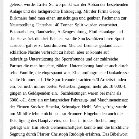
geleiset wurde. Erster Schwerpunkt war der Abbau der bestehenden
Anlage und die fachgerechte Entsorgung. Mit der Firma Georg
Birkmaier fand man einen umsichtigen und geübten Fachmann zur
Neuerstellung. Unterbau: 40 Tonnen Split wurden verarbeitet,
Betonarbeiten, Randsteine, Außengestaltung, Flutlichtanlage und
das Herzstück die drei Bahnen, wo die Stockschützen ihren Sport
ausüben, galt es zu koordinieren. Michael Brunner gestand auch
schlaflose Nächte verbracht zu haben, aber er konnte auf
tatkräftige Unterstützung der Sportfreunde und der zahlreiche
Partner die man brauchte, zählen. Unterstützung fand er auch durch
seine Familie, die eingespannt war. Eine umfangreiche Dankadresse
zählte Brunner auf. Die Sportfreunde brachten 620 Arbeitsstunden
ein, bei nicht immer besten Wetterbeingungen, mehr als 18 000.-€
gingen an Geldspenden ein, Sachleistungen waren bei mehr als
6000.-.€,. dazu ein umfangreicher Fahrzeug- und Maschineneinsatz
der Firmen Stocker, Smetka, Schwaiger, Heibl. Wer gefragt wurde
um Mithilfe lehnte nicht ab – so Brunner. Eingebunden auch die
Beteiligung des Hauptvereins, der hier in in der Buchhaltung
gefragt war. Ein Stück Gemeinschaftgeist konnte nun die kirchliche
Segnung durch Pfarrer Christoph Rudolph erfahren. Das Bibelwort