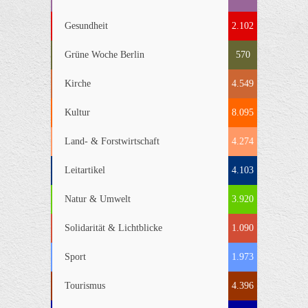
Gesundheit
2.102
Grüne Woche Berlin
570
Kirche
4.549
Kultur
8.095
Land- & Forstwirtschaft
4.274
Leitartikel
4.103
Natur & Umwelt
3.920
Solidarität & Lichtblicke
1.090
Sport
1.973
Tourismus
4.396