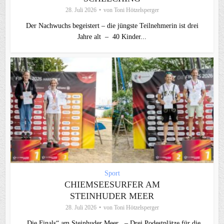
28. Juli 2026
von
Toni Hötzelsperger
Der Nachwuchs begeistert – die jüngste Teilnehmerin ist drei
Jahre alt – 40 Kinder...
Sport
CHIEMSEESURFER AM
STEINHUDER MEER
28. Juli 2026
von
Toni Hötzelsperger
„Die Finals“ am Steinhuder Meer – Drei Podestplätze für die