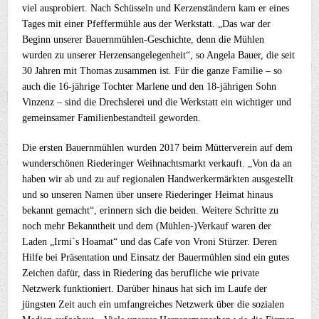
viel ausprobiert. Nach Schüsseln und Kerzenständern kam er eines
Tages mit einer Pfeffermühle aus der Werkstatt. „Das war der
Beginn unserer Bauernmühlen-Geschichte, denn die Mühlen
wurden zu unserer Herzensangelegenheit“, so Angela Bauer, die seit
30 Jahren mit Thomas zusammen ist. Für die ganze Familie – so
auch die 16-jährige Tochter Marlene und den 18-jährigen Sohn
Vinzenz – sind die Drechslerei und die Werkstatt ein wichtiger und
gemeinsamer Familienbestandteil geworden.
Die ersten Bauernmühlen wurden 2017 beim Mütterverein auf dem
wunderschönen Riederinger Weihnachtsmarkt verkauft. „Von da an
haben wir ab und zu auf regionalen Handwerkermärkten ausgestellt
und so unseren Namen über unsere Riederinger Heimat hinaus
bekannt gemacht“, erinnern sich die beiden. Weitere Schritte zu
noch mehr Bekanntheit und dem (Mühlen-)Verkauf waren der
Laden „Irmi´s Hoamat“ und das Cafe von Vroni Stürzer. Deren
Hilfe bei Präsentation und Einsatz der Bauermühlen sind ein gutes
Zeichen dafür, dass in Riedering das berufliche wie private
Netzwerk funktioniert. Darüber hinaus hat sich im Laufe der
jüngsten Zeit auch ein umfangreiches Netzwerk über die sozialen