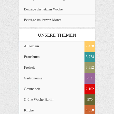
Beiträge der letzten Woche
Beiträge im letzten Monat
UNSERE THEMEN
Allgemein
7.478
Brauchtum
5.774
Freizeit
5.352
Gastronomie
3.921
Gesundheit
2.102
Grüne Woche Berlin
570
Kirche
4.550