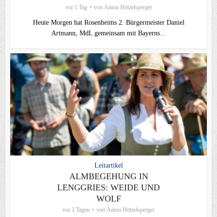
vor 1 Tag
von
Anton Hötzelsperger
Heute Morgen hat Rosenheims 2. Bürgermeister Daniel
Artmann, MdL gemeinsam mit Bayerns...
Leitartikel
ALMBEGEHUNG IN
LENGGRIES: WEIDE UND
WOLF
vor 2 Tagen
von
Anton Hötzelsperger