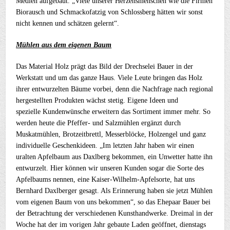
Medien aufgebaut. „Viele unserer Herzensmenschen wie die Firmen
Biorausch und Schmackofatzig von Schlossberg hätten wir sonst
nicht kennen und schätzen gelernt“.
Mühlen aus dem eigenen Baum
Das Material Holz prägt das Bild der Drechselei Bauer in der
Werkstatt und um das ganze Haus. Viele Leute bringen das Holz
ihrer entwurzelten Bäume vorbei, denn die Nachfrage nach regional
hergestellten Produkten wächst stetig. Eigene Ideen und
spezielle Kundenwünsche erweitern das Sortiment immer mehr. So
werden heute die Pfeffer- und Salzmühlen ergänzt durch
Muskatmühlen, Brotzeitbrettl, Messerblöcke, Holzengel und ganz
individuelle Geschenkideen. „Im letzten Jahr haben wir einen
uralten Apfelbaum aus Daxlberg bekommen, ein Unwetter hatte ihn
entwurzelt. Hier können wir unseren Kunden sogar die Sorte des
Apfelbaums nennen, eine Kaiser-Wilhelm-Apfelsorte, hat uns
Bernhard Daxlberger gesagt. Als Erinnerung haben sie jetzt Mühlen
vom eigenen Baum von uns bekommen“, so das Ehepaar Bauer bei
der Betrachtung der verschiedenen Kunsthandwerke. Dreimal in der
Woche hat der im vorigen Jahr gebaute Laden geöffnet, dienstags