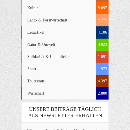
Kultur
8.097
Land- & Forstwirtschaft
4.275
Leitartikel
4.106
Natur & Umwelt
3.923
Solidarität & Lichtblicke
1.091
Sport
1.973
Tourismus
4.397
Wirtschaft
2.880
UNSERE BEITRÄGE TÄGLICH
ALS NEWSLETTER ERHALTEN