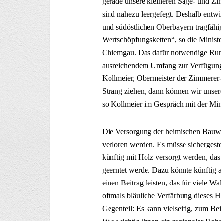
gerade unsere kleineren Säge- und Zi
sind nahezu leergefegt. Deshalb entwi
und südöstlichen Oberbayern tragfähig
Wertschöpfungsketten“, so die Minist
Chiemgau. Das dafür notwendige Rund
ausreichendem Umfang zur Verfügung. Ü
Kollmeier, Obermeister der Zimmerer-
Strang ziehen, dann können wir unse
so Kollmeier im Gespräch mit der Mini
Die Versorgung der heimischen Bauwir
verloren werden. Es müsse sichergeste
künftig mit Holz versorgt werden, das
geerntet werde. Dazu könnte künftig
einen Beitrag leisten, das für viele W
oftmals bläuliche Verfärbung dieses H
Gegenteil: Es kann vielseitig, zum Bei