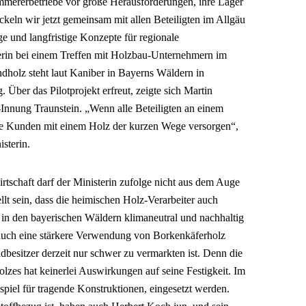
mmererbetriebe vor große Herausforderungen, ihre Lager
ckeln wir jetzt gemeinsam mit allen Beteiligten im Allgäu
e und langfristige Konzepte für regionale
erin bei einem Treffen mit Holzbau-Unternehmern im
holz steht laut Kaniber in Bayerns Wäldern in
ber das Pilotprojekt erfreut, zeigte sich Martin
Innung Traunstein. „Wenn alle Beteiligten an einem
re Kunden mit einem Holz der kurzen Wege versorgen“,
sterin.
tschaft darf der Ministerin zufolge nicht aus dem Auge
llt sein, dass die heimischen Holz-Verarbeiter auch
 in den bayerischen Wäldern klimaneutral und nachhaltig
 auch eine stärkere Verwendung von Borkenkäferholz
aldbesitzer derzeit nur schwer zu vermarkten ist. Denn die
olzes hat keinerlei Auswirkungen auf seine Festigkeit. Im
spiel für tragende Konstruktionen, eingesetzt werden.