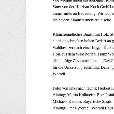
Wie wichtig ihnen ein regionaler Rohs
Vater von der Holzbau Koch GmbH unt
immer mehr an Bedeutung. Wir wollen 
die beiden Zimmerermeister unisono.
Klimafreundliches Bauen mit Holz ist
einen ungebrochen hohen Bedarf an g
Waldbesitzer nach einer langen Dursts
Holz aus dem Wald hoffen. Franz Wör
die künftige Zusammenarbeit. „Das Ges
für die Umsetzung zuständig. Dabei gib
Wörndl.
Foto: von links nach rechts; Herber
Ainring; Martin Kollmeier, Betriebsi
Michaela Kaniber, Bayerische Staats
Ainring; Franz Wörndl, Wörndl Haus 