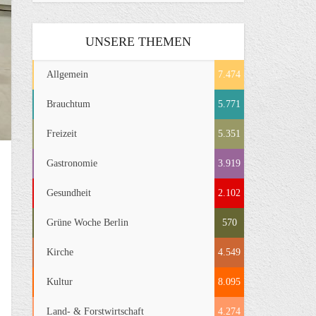
UNSERE THEMEN
Allgemein
7.474
Brauchtum
5.771
Freizeit
5.351
Gastronomie
3.919
Gesundheit
2.102
Grüne Woche Berlin
570
Kirche
4.549
Kultur
8.095
Land- & Forstwirtschaft
4.274