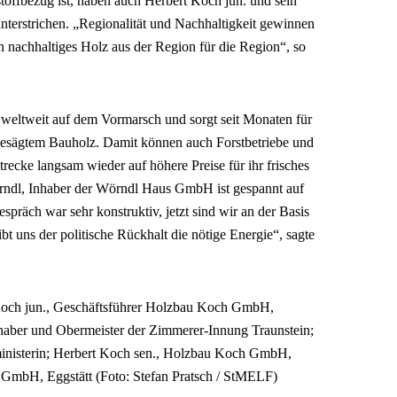
toffbezug ist, haben auch Herbert Koch jun. und sein
erstrichen. „Regionalität und Nachhaltig­keit gewinnen
nachhaltiges Holz aus der Region für die Region“, so
 weltweit auf dem Vormarsch und sorgt seit Monaten für
esägtem Bauholz. Damit können auch Forstbetriebe und
trecke langsam wieder auf höhere Preise für ihr frisches
ndl, Inhaber der Wörndl Haus GmbH ist gespannt auf
präch war sehr konstruktiv, jetzt sind wir an der Basis
t uns der politische Rückhalt die nötige Energie“, sagte
t Koch jun., Geschäftsführer Holzbau Koch GmbH,
nhaber und Obermeister der Zimmerer-Innung Traunstein;
ministerin; Herbert Koch sen., Holzbau Koch GmbH,
GmbH, Eggstätt (Foto: Stefan Pratsch / StMELF)