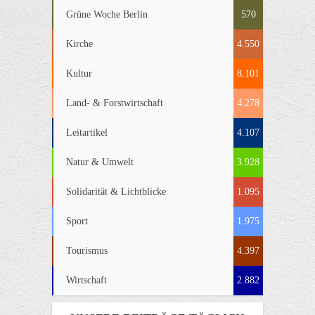
Grüne Woche Berlin
570
Kirche
4.550
Kultur
8.101
Land- & Forstwirtschaft
4.278
Leitartikel
4.107
Natur & Umwelt
3.928
Solidarität & Lichtblicke
1.095
Sport
1.975
Tourismus
4.397
Wirtschaft
2.882