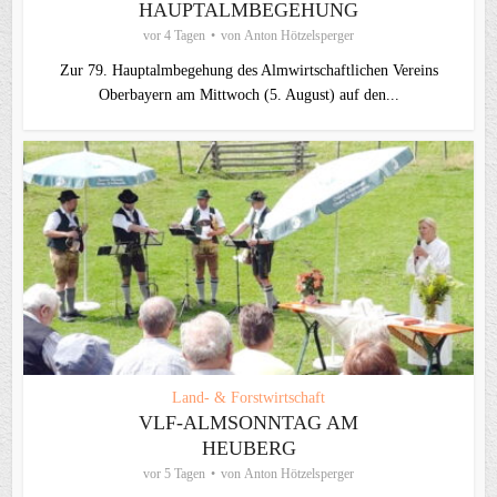
HAUPTALMBEGEHUNG
vor 4 Tagen
von
Anton Hötzelsperger
Zur 79. Hauptalmbegehung des Almwirtschaftlichen Vereins
Oberbayern am Mittwoch (5. August) auf den...
Land- & Forstwirtschaft
VLF-ALMSONNTAG AM
HEUBERG
vor 5 Tagen
von
Anton Hötzelsperger