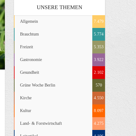
UNSERE THEMEN
Allgemein
7.479
Brauchtum
5.774
Freizeit
5.353
Gastronomie
3.922
Gesundheit
2.102
Grüne Woche Berlin
570
Kirche
4.550
Kultur
8.097
Land- & Forstwirtschaft
4.275