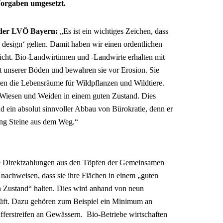
 Vorgaben umgesetzt.
 der LVÖ Bayern:
„Es ist ein wichtiges Zeichen, dass
 design‘ gelten. Damit haben wir einen ordentlichen
icht. Bio-Landwirtinnen und -Landwirte erhalten mit
eit unserer Böden und bewahren sie vor Erosion. Sie
ten die Lebensräume für Wildpflanzen und Wildtiere.
r, Wiesen und Weiden in einem guten Zustand. Dies
und ein absolut sinnvoller Abbau von Bürokratie, denn er
ung Steine aus dem Weg.“
die Direktzahlungen aus den Töpfen der Gemeinsamen
nachweisen, dass sie ihre Flächen in einem „guten
n Zustand“ halten. Dies wird anhand von neun
ft. Dazu gehören zum Beispiel ein Minimum an
ferstreifen an Gewässern. Bio-Betriebe wirtschaften