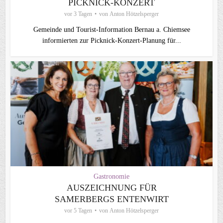
PICKNICK-KONZERT
vor 3 Tagen
von
Anton Hötzelsperger
Gemeinde und Tourist-Information Bernau a. Chiemsee
informierten zur Picknick-Konzert-Planung für...
Gastronomie
AUSZEICHNUNG FÜR
SAMERBERGS ENTENWIRT
vor 5 Tagen
von
Anton Hötzelsperger