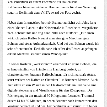
sich schließlich zu einem Fachmarkt für italienische
Kaffeemaschinen entwickelte. Brunner wurde für diese Neuerung
sogar in Berlin mit dem eVITA award der Post geehrt.
Neben dem Internetshop betrieb Brunner zunächst acht Jahre lang
einen kleinen Laden in der Kaiserstraße in Rosenheim, vergrößerte
nach Achenmühle und zog dann 2010 nach Nußdorf. „Für einen
wirklich guten Kaffee braucht man eine gute Maschine, gute
Bohnen und etwas Aufmerksamkeit. Und bei den Bohnen wurde ich
sehr oft enttäuscht. Deshalb habe ich selbst das Rösten angefangen.“
erklärt Manfred Brunner seinen Wendepunkt.
In seiner Rösterei „Werksbrandt“ verarbeitet er grüne Bohnen, die
er hauptsächlich von Händlern in Hamburg bezieht, zu
charakterstarken braunen Kaffeebohnen. „Ja nicht zu stark rösten,
sonst verliert der Kaffee an Charakter“ ist Brunners Maxime. Auch
hier setzte er sein Wissen in der Elektrotechnik ein und baute eine
digitale Steuerung und Visualisierung für den Röstapparat. Der
Röstvorgang in der maximal 30 Kilogramm fassenden Trommel
dauert 14 bis 30 Minuten, in denen Brunner hoch konzentriert den
Vorgang beobachtet und den Temperaturverlauf steuert. Ein feines