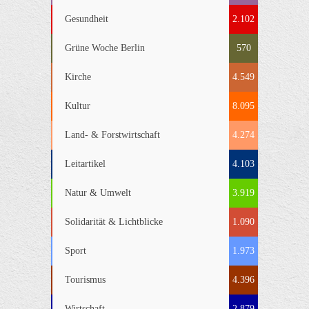
Gesundheit
2.102
Grüne Woche Berlin
570
Kirche
4.549
Kultur
8.095
Land- & Forstwirtschaft
4.274
Leitartikel
4.103
Natur & Umwelt
3.919
Solidarität & Lichtblicke
1.090
Sport
1.973
Tourismus
4.396
Wirtschaft
2.879