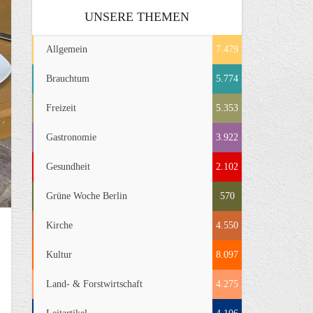
UNSERE THEMEN
Allgemein
7.479
Brauchtum
5.774
Freizeit
5.353
Gastronomie
3.922
Gesundheit
2.102
Grüne Woche Berlin
570
Kirche
4.550
Kultur
8.097
Land- & Forstwirtschaft
4.275