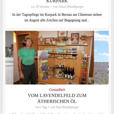
KURPARK
vor 16 Stunden
von
Anton Hötzelsperger
In der Tagespflege im Kurpark in Bernau am Chiemsee stehen
im August alle Zeichen auf Begegnung und...
Gesundheit
VOM LAVENDELFELD ZUM
ÄTHERISCHEN ÖL
vor 1 Tag
von
Toni Hötzelsperger