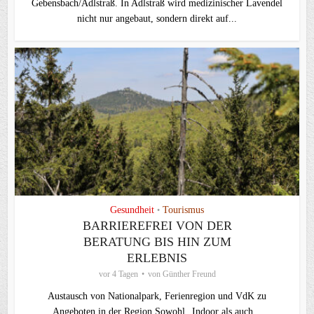
Gebensbach/Adlstraß. In Adlstraß wird medizinischer Lavendel
nicht nur angebaut, sondern direkt auf...
Gesundheit
Tourismus
•
BARRIEREFREI VON DER
BERATUNG BIS HIN ZUM
ERLEBNIS
vor 4 Tagen
von
Günther Freund
Austausch von Nationalpark, Ferienregion und VdK zu
Angeboten in der Region Sowohl „Indoor als auch...