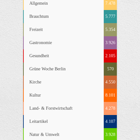
Allgemein
7.478
Brauchtum
5.777
Freizeit
5.354
Gastronomie
3.926
Gesundheit
2.105
Grüne Woche Berlin
570
Kirche
4.550
Kultur
8.101
Land- & Forstwirtschaft
4.278
Leitartikel
4.107
Natur & Umwelt
3.928