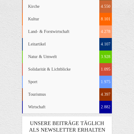
Kirche
4.550
Kultur
8.101
Land- & Forstwirtschaft
4.278
Leitartikel
4.107
Natur & Umwelt
3.928
Solidarität & Lichtblicke
1.095
Sport
1.975
Tourismus
4.397
Wirtschaft
2.882
UNSERE BEITRÄGE TÄGLICH
ALS NEWSLETTER ERHALTEN