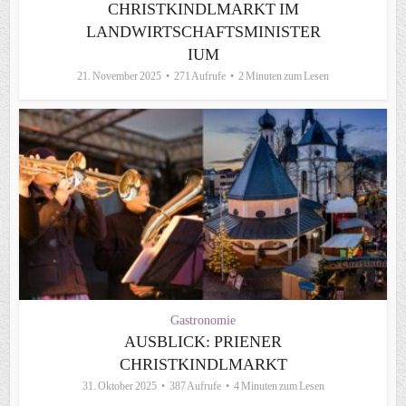
CHRISTKINDLMARKT IM
LANDWIRTSCHAFTSMINISTER
IUM
21. November 2025
271 Aufrufe
2 Minuten zum Lesen
Gastronomie
AUSBLICK: PRIENER
CHRISTKINDLMARKT
31. Oktober 2025
387 Aufrufe
4 Minuten zum Lesen