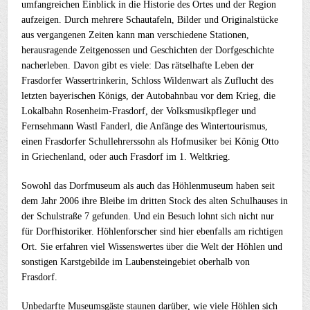
umfangreichen Einblick in die Historie des Ortes und der Region
aufzeigen. Durch mehrere Schautafeln, Bilder und Originalstücke
aus vergangenen Zeiten kann man verschiedene Stationen,
herausragende Zeitgenossen und Geschichten der Dorfgeschichte
nacherleben. Davon gibt es viele: Das rätselhafte Leben der
Frasdorfer Wassertrinkerin, Schloss Wildenwart als Zuflucht des
letzten bayerischen Königs, der Autobahnbau vor dem Krieg, die
Lokalbahn Rosenheim-Frasdorf, der Volksmusikpfleger und
Fernsehmann Wastl Fanderl, die Anfänge des Wintertourismus,
einen Frasdorfer Schullehrerssohn als Hofmusiker bei König Otto
in Griechenland, oder auch Frasdorf im 1. Weltkrieg.
Sowohl das Dorfmuseum als auch das Höhlenmuseum haben seit
dem Jahr 2006 ihre Bleibe im dritten Stock des alten Schulhauses in
der Schulstraße 7 gefunden. Und ein Besuch lohnt sich nicht nur
für Dorfhistoriker. Höhlenforscher sind hier ebenfalls am richtigen
Ort. Sie erfahren viel Wissenswertes über die Welt der Höhlen und
sonstigen Karstgebilde im Laubensteingebiet oberhalb von
Frasdorf.
Unbedarfte Museumsgäste staunen darüber, wie viele Höhlen sich