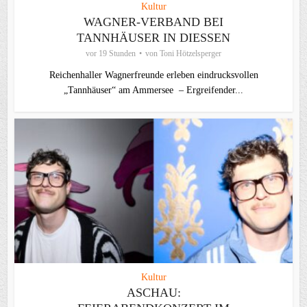
Kultur
WAGNER-VERBAND BEI
TANNHÄUSER IN DIESSEN
vor 19 Stunden
von
Toni Hötzelsperger
Reichenhaller Wagnerfreunde erleben eindrucksvollen
„Tannhäuser“ am Ammersee – Ergreifender...
Kultur
ASCHAU: