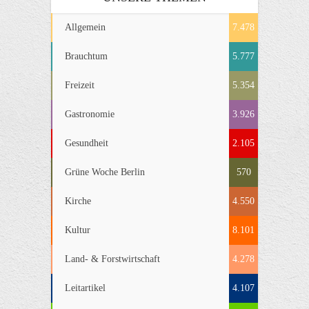
Allgemein
7.478
Brauchtum
5.777
Freizeit
5.354
Gastronomie
3.926
Gesundheit
2.105
Grüne Woche Berlin
570
Kirche
4.550
Kultur
8.101
Land- & Forstwirtschaft
4.278
Leitartikel
4.107