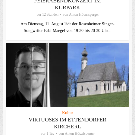
FEIERABENDKONZERT IM
KURPARK
vor 12 Stunden
von
Anton Hötzelsperger
Am Dienstag, 11. August lädt der Rosenheimer Singer-
Songwriter Fabi Maegel von 19:30 bis 20:30 Uhr...
Kultur
VIRTUOSES IM ETTENDORFER
KIRCHERL
vor 1 Tag
von
Anton Hötzelsperger