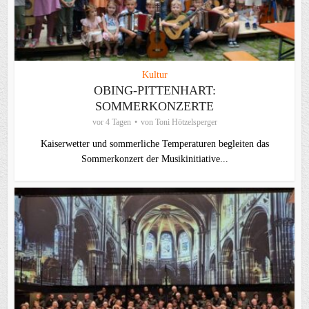
Kultur
OBING-PITTENHART:
SOMMERKONZERTE
vor 4 Tagen
von
Toni Hötzelsperger
Kaiserwetter und sommerliche Temperaturen begleiten das
Sommerkonzert der Musikinitiative...