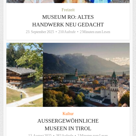
Freizeit
MUSEUM RO: ALTES
HANDWERK NEU GEDACHT
23. September 2025
210 Aufrufe
2 Minuten zum Lesen
Kultur
AUSSERGEWÖHNLICHE M
USEEN IN TIROL
13. August 2025
382 Aufrufe
2 Minuten zum Lesen