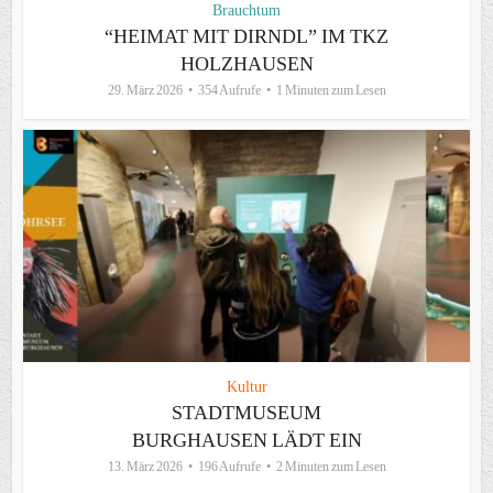
Brauchtum
“HEIMAT MIT DIRNDL” IM TKZ
HOLZHAUSEN
29. März 2026
354 Aufrufe
1 Minuten zum Lesen
Kultur
STADTMUSEUM
BURGHAUSEN LÄDT EIN
13. März 2026
196 Aufrufe
2 Minuten zum Lesen