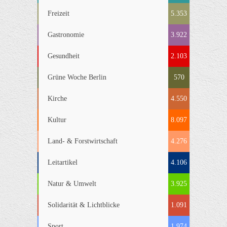
Freizeit
5.353
Gastronomie
3.922
Gesundheit
2.103
Grüne Woche Berlin
570
Kirche
4.550
Kultur
8.097
Land- & Forstwirtschaft
4.276
Leitartikel
4.106
Natur & Umwelt
3.925
Solidarität & Lichtblicke
1.091
Sport
1.974