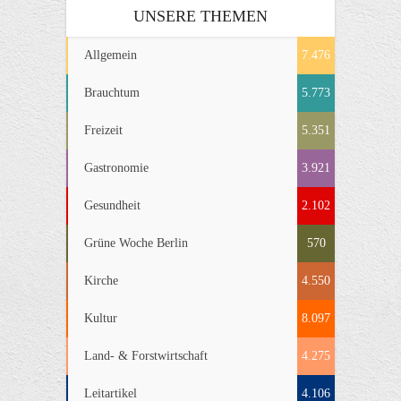
UNSERE THEMEN
Allgemein
7.476
Brauchtum
5.773
Freizeit
5.351
Gastronomie
3.921
Gesundheit
2.102
Grüne Woche Berlin
570
Kirche
4.550
Kultur
8.097
Land- & Forstwirtschaft
4.275
Leitartikel
4.106