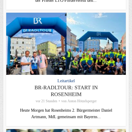
der Priener LTG‑Förderverein den...
Leitartikel
BR-RADLTOUR: START IN
ROSENHEIM
vor 21 Stunden
von
Anton Hötzelsperger
Heute Morgen hat Rosenheims 2. Bürgermeister Daniel
Artmann, MdL gemeinsam mit Bayerns...