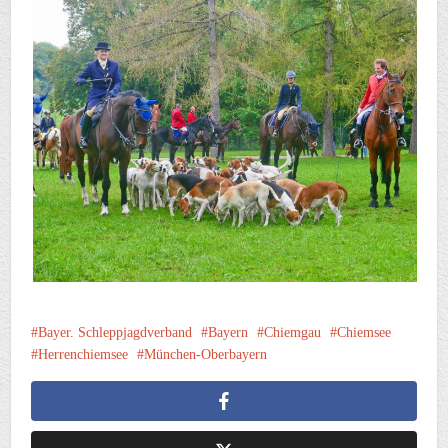
Bayer. Schleppjagdverband
Bayern
Chiemgau
Chiemsee
Herrenchiemsee
München-Oberbayern