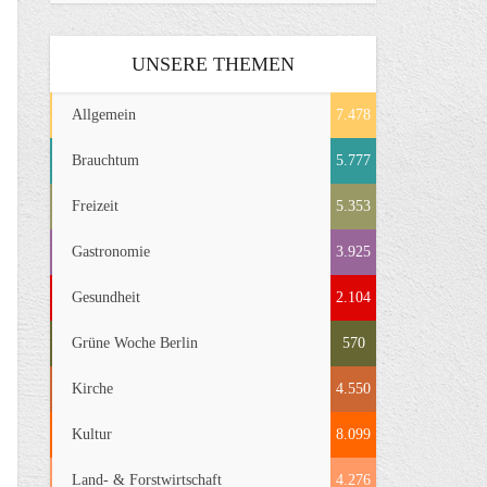
UNSERE THEMEN
Allgemein
7.478
Brauchtum
5.777
Freizeit
5.353
Gastronomie
3.925
Gesundheit
2.104
Grüne Woche Berlin
570
Kirche
4.550
Kultur
8.099
Land- & Forstwirtschaft
4.276