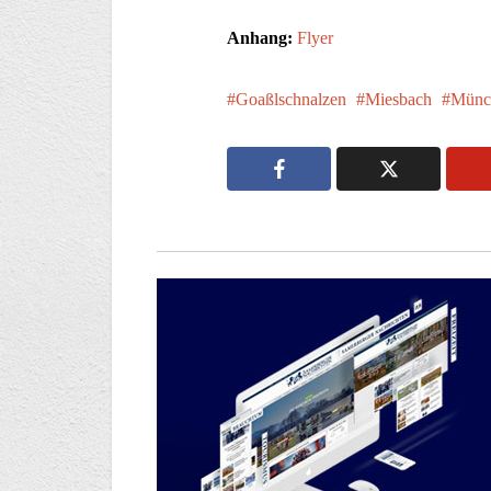
Anhang:
Flyer
Goaßlschnalzen
Miesbach
Münc