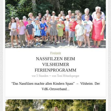
Freizeit
NASSFILZEN BEIM
VILSHEIMER
FERIENPROGRAMM
vor 5 Stunden
von
Toni Hötzelsperger
“Das Nassfilzen machte allen Kindern Spass” – Vilsheim. Der
VdK-Ortsverband...