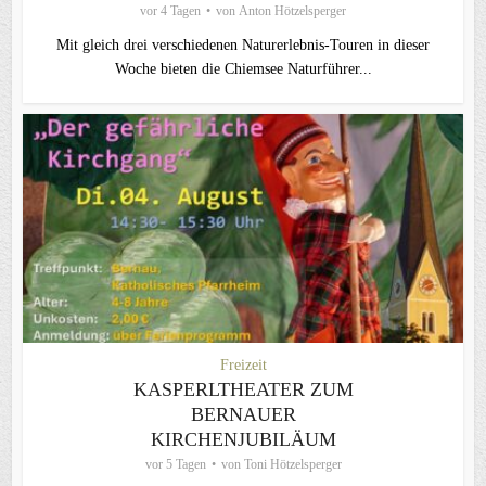
vor 4 Tagen
von
Anton Hötzelsperger
Mit gleich drei verschiedenen Naturerlebnis-Touren in dieser
Woche bieten die Chiemsee Naturführer...
Freizeit
KASPERLTHEATER ZUM
BERNAUER
KIRCHENJUBILÄUM
vor 5 Tagen
von
Toni Hötzelsperger