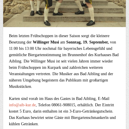
Beim letzten Frühschoppen in dieser Saison sorgt die kleinere
Besetzung der
Willinger Musi
am
Sonntag, 19. September,
von
11:00 bis 13:00 Uhr nochmal für bayerisches Lebensgefühl und
gemütliche Biergartenstimmung im Brunnenhof des Kurhauses Bad
Aibling. Die Willinger Musi ist seit vielen Jahren immer wieder
beim Frühschoppen im Kurpark und zahlreichen weiteren
Veranstaltungen vertreten. Die Musiker aus Bad Aibling und der
näheren Umgebung begeistern das Publikum mit großartigen
Musikstücken.
Karten sind vorab im Haus des Gastes in Bad Aibling, E-Mail
info@aib-kur.de
, Telefon 08061-908015, erhältlich. Der Eintritt
kostet 5 Euro, darin enthalten ist ein 3-Euro-Getränkegutschein.
Das Kurhaus bewirtet seine Gäste mit Biergartenschmankerln und
kühlen Getränken.