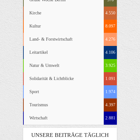
Kirche
4.550
Kultur
8.097
Land- & Forstwirtschaft
4.276
Leitartikel
4.106
Natur & Umwelt
3.925
Solidarität & Lichtblicke
1.091
Sport
1.974
Tourismus
4.397
Wirtschaft
2.881
UNSERE BEITRÄGE TÄGLICH