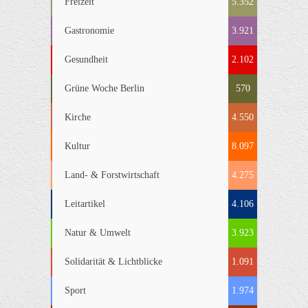
Freizeit
5.352
Gastronomie
3.921
Gesundheit
2.102
Grüne Woche Berlin
570
Kirche
4.550
Kultur
8.097
Land- & Forstwirtschaft
4.275
Leitartikel
4.106
Natur & Umwelt
3.923
Solidarität & Lichtblicke
1.091
Sport
1.974