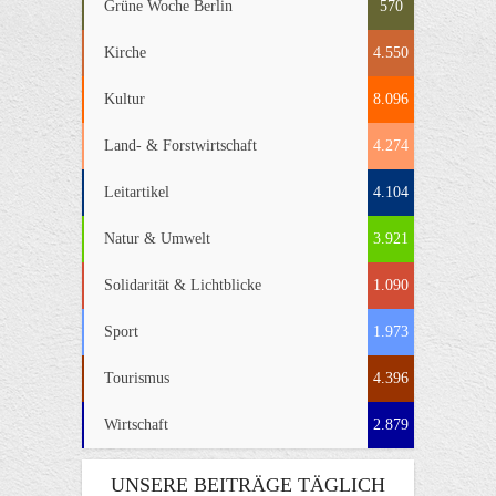
Grüne Woche Berlin
570
Kirche
4.550
Kultur
8.096
Land- & Forstwirtschaft
4.274
Leitartikel
4.104
Natur & Umwelt
3.921
Solidarität & Lichtblicke
1.090
Sport
1.973
Tourismus
4.396
Wirtschaft
2.879
UNSERE BEITRÄGE TÄGLICH