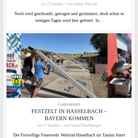
vor 23 Stunden
von
Rainer Nitzsche
Noch wird geschraubt, getragen und gezimmert, doch schon in
wenigen Tagen wird hier gefeiert: In...
Gastronomie
FESTZELT IN HASSELBACH –
BAYERN KOMMEN
vor 17 Stunden
von
Anton Hötzelsperger
Die Freiwillige Feuerwehr Weilrod-Hasselbach im Taunus feiert