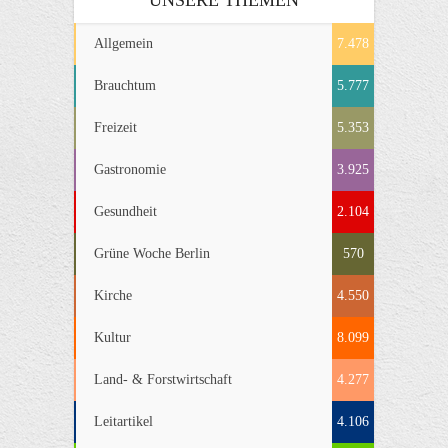
Allgemein
7.478
Brauchtum
5.777
Freizeit
5.353
Gastronomie
3.925
Gesundheit
2.104
Grüne Woche Berlin
570
Kirche
4.550
Kultur
8.099
Land- & Forstwirtschaft
4.277
Leitartikel
4.106