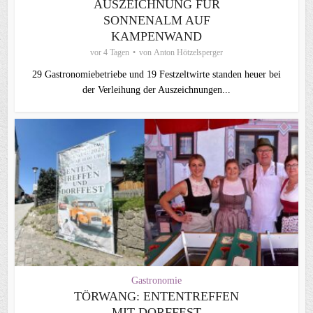
AUSZEICHNUNG FÜR
SONNENALM AUF
KAMPENWAND
vor 4 Tagen
von
Anton Hötzelsperger
29 Gastronomiebetriebe und 19 Festzeltwirte standen heuer bei
der Verleihung der Auszeichnungen...
Gastronomie
TÖRWANG: ENTENTREFFEN
MIT DORFFEST