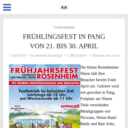
Gastronomie
FRÜHLINGSFEST IN PANG
VON 21. BIS 30. APRIL
1. April 2017
Kommentar hinzufügen
1.586 Aufrufe
1 Minuten zum Lesen
Die kleine Rosenheimer
Wiesn lädt Ihre
Besucher bereits Ende
April ein. Gefeiert wird
wie gewohnt in Pang,
Festplatz am Wasen.
Viele verschieden
Musikgruppen wie
Nirwana, Wiesn-Band-
Battle und Bast Scho,