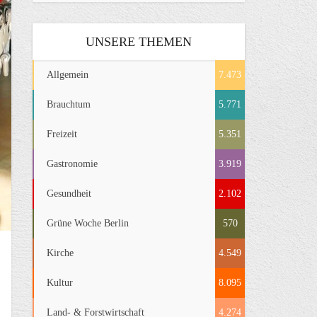
UNSERE THEMEN
Allgemein
7.473
Brauchtum
5.771
Freizeit
5.351
Gastronomie
3.919
Gesundheit
2.102
Grüne Woche Berlin
570
Kirche
4.549
Kultur
8.095
Land- & Forstwirtschaft
4.274