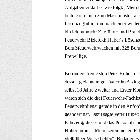
Aufgaben erklärt er wie folgt: „Mein 
bildete ich mich zum Maschinisten aus
Löschzugführer und nach einer weite
bin ich nunmehr Zugführer und Brand
Feuerwehr Bielefeld: Huber´s Löschzug
Berufsfeuerwehrwachen mit 328 Beruf
Freiwillige.
Besonders freute sich Peter Huber, da
dessen gleichnamigen Vater im Atzing
selbst 18 Jahre Zweiter und Erster K
waren sich die drei Feuerwehr-Fachle
Feuerwehrdienst gerade in den Anford
geändert hat. Dazu sagte Peter Huber
Fahrzeug, dieses und das Personal sin
Huber junior: „Mit unserem neuen Fa
vielfältiger Weise helfen“. Bedauert