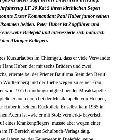
rfahrzeug LF 20 Kat S ihren kirchlichen Segen
, konnte Erster Kommandant Paul Huber junior seinen
illkommen heißen. Peter Huber ist Zugführer und
Feuerwehr Bielefeld und interessierte sich natürlich
i den Atzinger Kollegen.
nes Kurzurlaubes im Chiemgau, dass er viele Verwandte
er Hans Huber, der mit sechs Brüdern und zwei
s, erlernte bei der Priener Baufirma Stein den Beruf
n Württemberg und der Liebe wegen zu seiner Frau
ter war 1955 Gründungsmitglied bei der Musikkapelle
pielte er auch noch bei der Musikkapelle von Heepen,
ter Huber in seinem Rückblick. Er selbst kam 1965 in
einen Adern ist –wie er mit Stolz vermerkt- bayerisch
eruf eines Krankenpflegers, musste aber wegen einer
 im IT-Bereich eines Schulbuch-Verlags tätig.
elen Jahren bei der Feuerwehr in Bielefeld, seine