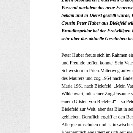
Passend nachdem das neue Feuerweh
bekam und in Dienst gestellt wurde
Cousin Peter Huber aus Bielefeld w
Brandinspektor bei der Freiwilligen 
sehr über das aktuelle Geschehen be
Peter Huber freute sich im Rahmen ei
und Freunde treffen konnte. Sein Vat
Schwestern in Prien-Mitterweg aufwuch
des Maurers und zog 1954 nach Bade
Maria 1961 nach Bielefeld. „Mein Va
Wildenwart, mit seiner Zug-Posaune s
einem Ortsteil von Bielefeld“ – so Pe
Bielefeld zur Welt, aber das Blut in s
geblieben. Beruflich ergriff er den B
Allergie umschulen und ist inzwischen
Ehrenamtlich engagiert er sich seit vi