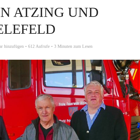
N ATZING UND
ELEFELD
r hinzufügen
612 Aufrufe
3 Minuten zum Lesen