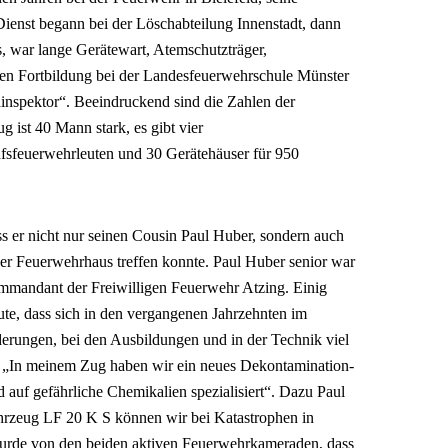
Dienst begann bei der Löschabteilung Innenstadt, dann
, war lange Gerätewart, Atemschutzträger,
ren Fortbildung bei der Landesfeuerwehrschule Münster
inspektor“. Beeindruckend sind die Zahlen der
 ist 40 Mann stark, es gibt vier
sfeuerwehrleuten und 30 Gerätehäuser für 950
ss er nicht nur seinen Cousin Paul Huber, sondern auch
er Feuerwehrhaus treffen konnte. Paul Huber senior war
ommandant der Freiwilligen Feuerwehr Atzing. Einig
ute, dass sich in den vergangenen Jahrzehnten im
erungen, bei den Ausbildungen und in der Technik viel
: „In meinem Zug haben wir ein neues Dekontamination-
d auf gefährliche Chemikalien spezialisiert“. Dazu Paul
hrzeug LF 20 K S können wir bei Katastrophen in
 wurde von den beiden aktiven Feuerwehrkameraden, dass