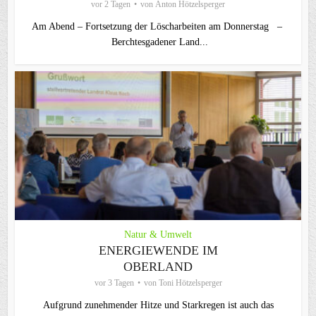
vor 2 Tagen
von
Anton Hötzelsperger
Am Abend – Fortsetzung der Löscharbeiten am Donnerstag –
Berchtesgadener Land...
Natur & Umwelt
ENERGIEWENDE IM
OBERLAND
vor 3 Tagen
von
Toni Hötzelsperger
Aufgrund zunehmender Hitze und Starkregen ist auch das