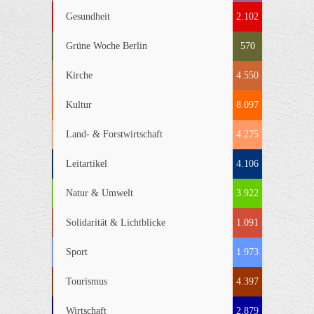
Gesundheit
2.102
Grüne Woche Berlin
570
Kirche
4.550
Kultur
8.097
Land- & Forstwirtschaft
4.275
Leitartikel
4.106
Natur & Umwelt
3.922
Solidarität & Lichtblicke
1.091
Sport
1.973
Tourismus
4.397
Wirtschaft
2.879