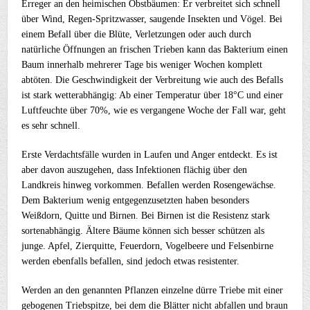
Erreger an den heimischen Obstbäumen: Er verbreitet sich schnell
über Wind, Regen-Spritzwasser, saugende Insekten und Vögel. Bei
einem Befall über die Blüte, Verletzungen oder auch durch
natürliche Öffnungen an frischen Trieben kann das Bakterium einen
Baum innerhalb mehrerer Tage bis weniger Wochen komplett
abtöten. Die Geschwindigkeit der Verbreitung wie auch des Befalls
ist stark wetterabhängig: Ab einer Temperatur über 18°C und einer
Luftfeuchte über 70%, wie es vergangene Woche der Fall war, geht
es sehr schnell.
Erste Verdachtsfälle wurden in Laufen und Anger entdeckt. Es ist
aber davon auszugehen, dass Infektionen flächig über den
Landkreis hinweg vorkommen. Befallen werden Rosengewächse.
Dem Bakterium wenig entgegenzusetzten haben besonders
Weißdorn, Quitte und Birnen. Bei Birnen ist die Resistenz stark
sortenabhängig. Ältere Bäume können sich besser schützen als
junge. Apfel, Zierquitte, Feuerdorn, Vogelbeere und Felsenbirne
werden ebenfalls befallen, sind jedoch etwas resistenter.
Werden an den genannten Pflanzen einzelne dürre Triebe mit einer
gebogenen Triebspitze, bei dem die Blätter nicht abfallen und braun