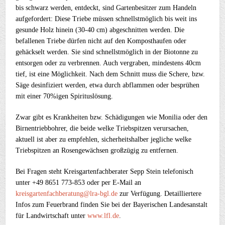
bis schwarz werden, entdeckt, sind Gartenbesitzer zum Handeln
aufgefordert: Diese Triebe müssen schnellstmöglich bis weit ins
gesunde Holz hinein (30-40 cm) abgeschnitten werden. Die
befallenen Triebe dürfen nicht auf den Komposthaufen oder
gehäckselt werden. Sie sind schnellstmöglich in der Biotonne zu
entsorgen oder zu verbrennen. Auch vergraben, mindestens 40cm
tief, ist eine Möglichkeit. Nach dem Schnitt muss die Schere, bzw.
Säge desinfiziert werden, etwa durch abflammen oder besprühen
mit einer 70%igen Spirituslösung.
Zwar gibt es Krankheiten bzw. Schädigungen wie Monilia oder den
Birnentriebbohrer, die beide welke Triebspitzen verursachen,
aktuell ist aber zu empfehlen, sicherheitshalber jegliche welke
Triebspitzen an Rosengewächsen großzügig zu entfernen.
Bei Fragen steht Kreisgartenfachberater Sepp Stein telefonisch
unter +49 8651 773-853 oder per E-Mail an
kreisgartenfachberatung@lra-bgl.de
zur Verfügung. Detailliertere
Infos zum Feuerbrand finden Sie bei der Bayerischen Landesanstalt
für Landwirtschaft unter
www.lfl.de
.