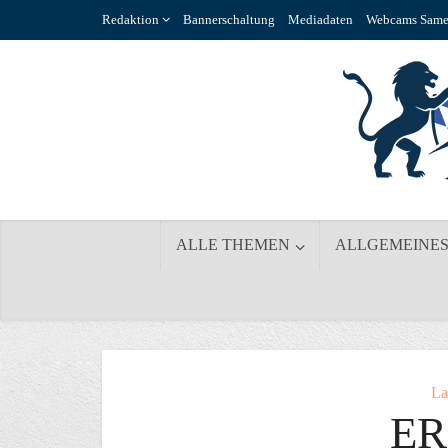
Redaktion
Bannerschaltung
Mediadaten
Webcams Same
ALLE THEMEN
ALLGEMEINE
La
E