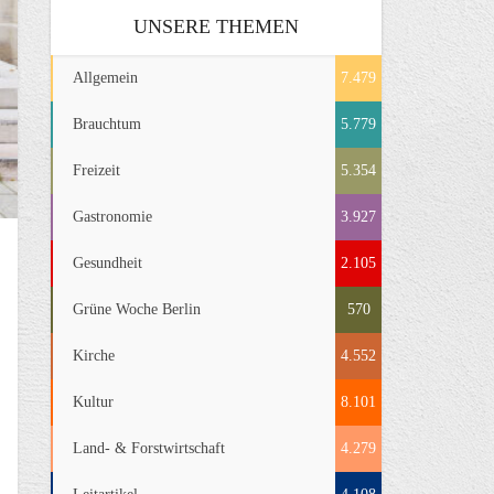
UNSERE THEMEN
Allgemein
7.479
Brauchtum
5.779
Freizeit
5.354
Gastronomie
3.927
Gesundheit
2.105
Grüne Woche Berlin
570
Kirche
4.552
Kultur
8.101
Land- & Forstwirtschaft
4.279