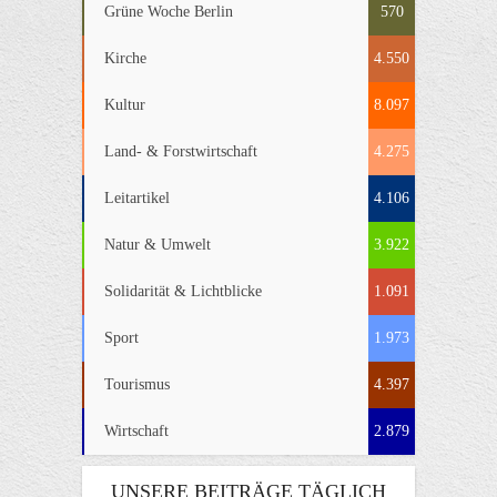
Grüne Woche Berlin
570
Kirche
4.550
Kultur
8.097
Land- & Forstwirtschaft
4.275
Leitartikel
4.106
Natur & Umwelt
3.922
Solidarität & Lichtblicke
1.091
Sport
1.973
Tourismus
4.397
Wirtschaft
2.879
UNSERE BEITRÄGE TÄGLICH