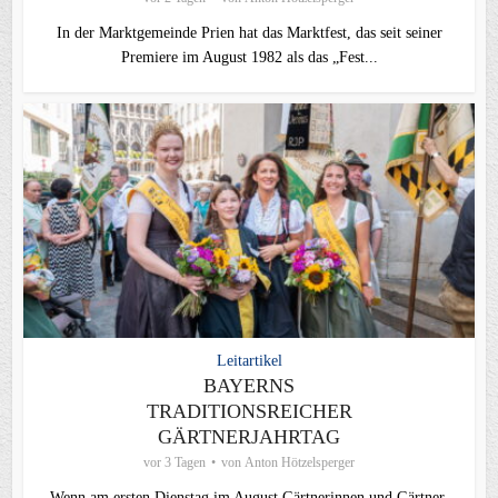
In der Marktgemeinde Prien hat das Marktfest, das seit seiner
Premiere im August 1982 als das „Fest...
Leitartikel
BAYERNS
TRADITIONSREICHER
GÄRTNERJAHRTAG
vor 3 Tagen
von
Anton Hötzelsperger
Wenn am ersten Dienstag im August Gärtnerinnen und Gärtner,