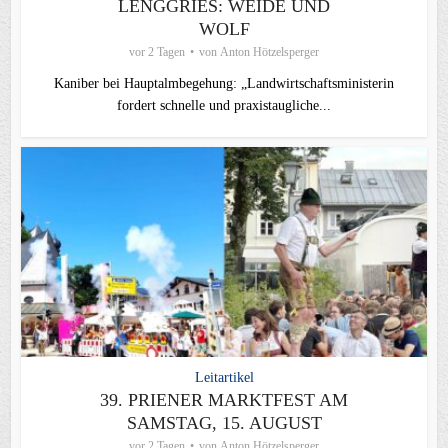
LENGGRIES: WEIDE UND
WOLF
vor 2 Tagen
von
Anton Hötzelsperger
Kaniber bei Hauptalmbegehung: „Landwirtschaftsministerin
fordert schnelle und praxistaugliche...
Leitartikel
39. PRIENER MARKTFEST AM
SAMSTAG, 15. AUGUST
vor 2 Tagen
von
Anton Hötzelsperger