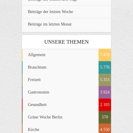
Beiträge der letzten Woche
Beiträge im letzten Monat
UNSERE THEMEN
Allgemein
7.478
Brauchtum
5.776
Freizeit
5.353
Gastronomie
3.924
Gesundheit
2.103
Grüne Woche Berlin
570
Kirche
4.550