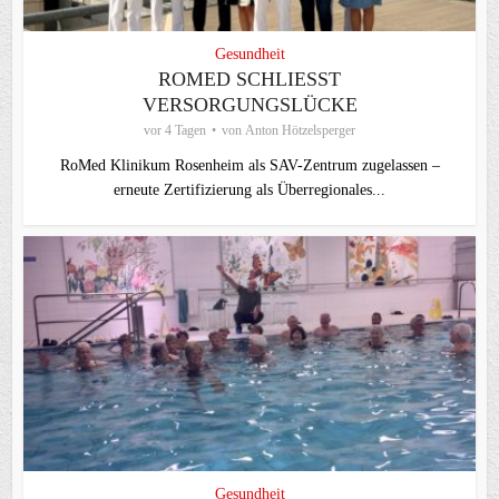
Gesundheit
ROMED SCHLIESST V
ERSORGUNGSLÜCKE
vor 4 Tagen
von
Anton Hötzelsperger
RoMed Klinikum Rosenheim als SAV-Zentrum zugelassen –
erneute Zertifizierung als Überregionales...
Gesundheit