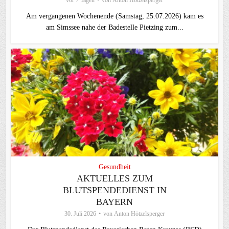
vor 7 Tagen
von
Anton Hötzelsperger
Am vergangenen Wochenende (Samstag, 25.07.2026) kam es
am Simssee nahe der Badestelle Pietzing zum...
Gesundheit
AKTUELLES ZUM
BLUTSPENDEDIENST IN
BAYERN
30. Juli 2026
von
Anton Hötzelsperger