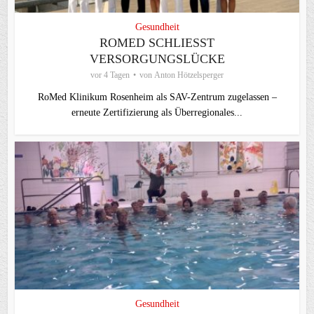
Gesundheit
ROMED SCHLIESST V
ERSORGUNGSLÜCKE
vor 4 Tagen
von
Anton Hötzelsperger
RoMed Klinikum Rosenheim als SAV-Zentrum zugelassen –
erneute Zertifizierung als Überregionales...
Gesundheit