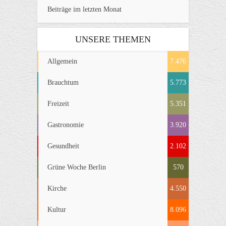
Beiträge im letzten Monat
UNSERE THEMEN
Allgemein
7.476
Brauchtum
5.773
Freizeit
5.351
Gastronomie
3.920
Gesundheit
2.102
Grüne Woche Berlin
570
Kirche
4.550
Kultur
8.096