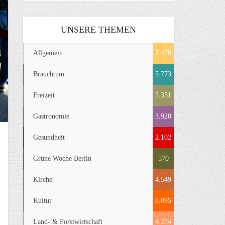
UNSERE THEMEN
Allgemein
7.476
Brauchtum
5.773
Freizeit
5.351
Gastronomie
3.920
Gesundheit
2.102
Grüne Woche Berlin
570
Kirche
4.549
Kultur
8.095
Land- & Forstwirtschaft
4.274