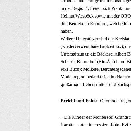
Grundschulen auf große Resonanz ges
in der Region“, freuen sich Prankl u
Helmut Wiesböck sowie mit der ORO O
drei Betriebe in Rohrdorf, welche fü
haben.
Weitere Unterstützer sind die Kreisla
(wiederverwendbare Brotzeitbox); die
Unterstützung); die Bäckerei Albert 
Schlarb, Kernerhof (Bio-Äpfel und B
Pixi-Buch); Molkerei Berchtesgadener
Modellregion bedankt sich im Namen al
großartigen Lebensmittel- und Sachs
Bericht und Fotos:
Ökomodellregio
– Die Kinder der Montessori-Grundsc
Karottensorten interessiert. Foto: Evi 