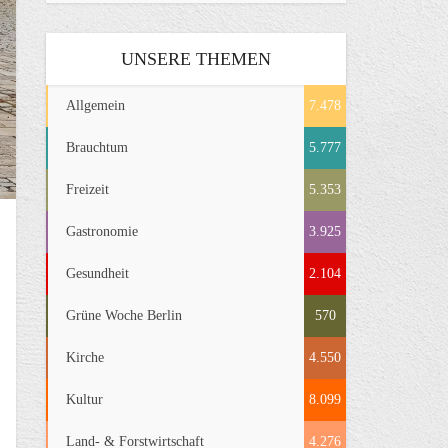
UNSERE THEMEN
Allgemein
7.478
Brauchtum
5.777
Freizeit
5.353
Gastronomie
3.925
Gesundheit
2.104
Grüne Woche Berlin
570
Kirche
4.550
Kultur
8.099
Land- & Forstwirtschaft
4.276