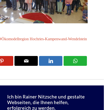
Ökomodellregion Hochries-Kampenwand-Wendelstein