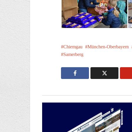
Chiemgau
München-Oberbayern
Samerberg