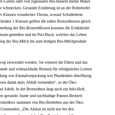
nen Garten oder von regionalen Bio-Bauern kleine Makel
 schmecken. Gesunde Ernährung ist an der Rohrdorfer
ler Klassen verankertes Thema, worauf Schulleiterin
 beiden 1.Klassen griffen die tollen Brotzeitboxen gleich
rteilung der Bio-BrotzeitBoxen konnten die Erstklässler
nsam genießen und im Pixi-Buch, welches das Leben
Weg der Bio-Milch bis zum fertigen Bio-Milchprodukt
weg verwendet werden. Sie erinnert die Eltern und das
unde und schmackhafte Brotzeit für erfolgreiches Lernen
ndung von Einmalverpackung wie Plastiktüten überflüssig
nen damit aktiv Abfall vermeiden“, so die Öko-
Adeili. In der Brotzeitbox liegt auch ein Info-Heft,
ne gesunde, bunte und nachhaltige Pausen-Brotzeit
 Brotzeitbox stammen von Bio-Betrieben aus der Öko-
Gemeinden. „Die Aktion ist nicht nur bei den