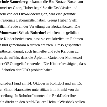
chule Samerberg
bekamen die Bio-BrotzeitBoxen am
rmeister Georg Huber begrüßte die Erstklässler und
Adeili von der Öko-Modellregion, was eine gesunde
 regionale Lebensmittel haben. Georg Huber, Steffi
tlich Freude an der Verteilung der Brotzeitboxen. Die
Montessori-Schule Rohrdorf
erhielten die gefüllten
e Kinder berichteten, dass sie erst kürzlich im Rahmen
en und gemeinsam Karotten ernteten. Umso gespannter
eitboxen darauf, auch hellgelbe und rote Karotten zu
es darauf hin, dass die Äpfel im Garten der Montessori-
der ORO angeliefert werden. Die Kinder bestätigten, dass
d Schorlen der ORO probiert haben.
Rohrdorf
fand am 14. Oktober in Rohrdorf und am 15.
er Simon Hausstetter unterstützte Irmi Prankl von der
rteilung. In Rohrdorf konnten die Erstklässler ihre
ln direkt an den Apfel-Bauern Helmut Wiesböck stellen.