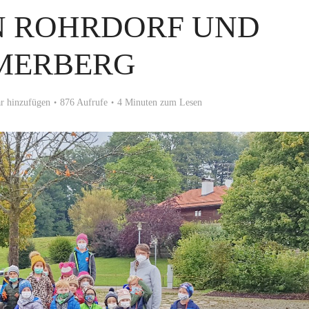
N ROHRDORF UND
MERBERG
 hinzufügen
876 Aufrufe
4 Minuten zum Lesen