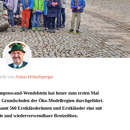
icht von
Anton Hötzelsperger
ampenwand-Wendelstein hat heuer zum ersten Mal
en Grundschulen der Öko-Modellregion durchgeführt.
esamt 560 Erstklässlerinnen und Erstklässler eine mit
lte und wiederverwendbare Brotzeitbox.