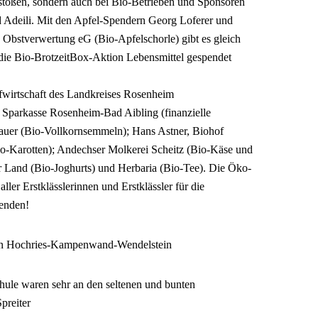
toßen, sondern auch bei Bio-Betrieben und Sponsoren
nd Adeili. Mit den Apfel-Spendern Georg Loferer und
bstverwertung eG (Bio-Apfelschorle) gibt es gleich
r die Bio-BrotzeitBox-Aktion Lebensmittel gespendet
ufwirtschaft des Landkreises Rosenheim
 Sparkasse Rosenheim-Bad Aibling (finanzielle
Bauer (Bio-Vollkornsemmeln); Hans Astner, Biohof
io-Karotten); Andechser Molkerei Scheitz (Bio-Käse und
 Land (Bio-Joghurts) und Herbaria (Bio-Tee). Die Öko-
ler Erstklässlerinnen und Erstklässler für die
penden!
n Hochries-Kampenwand-Wendelstein
hule waren sehr an den seltenen und bunten
Spreiter