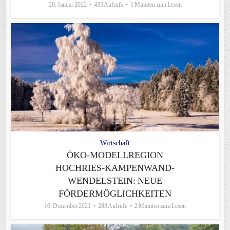
20. Januar 2022
435 Aufrufe
1 Minuten zum Lesen
Wirtschaft
ÖKO-MODELLREGION
HOCHRIES-KAMPENWAND-
WENDELSTEIN: NEUE
FÖRDERMÖGLICHKEITEN
10. Dezember 2021
283 Aufrufe
2 Minuten zum Lesen