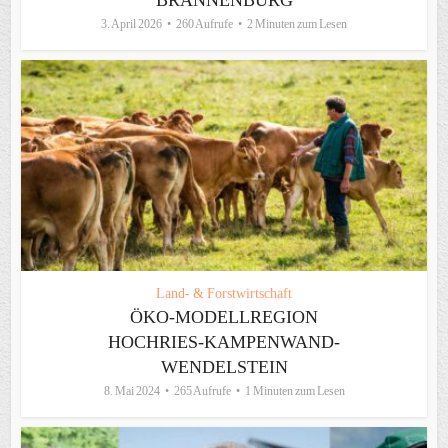
3. April 2026
260 Aufrufe
2 Minuten zum Lesen
Land- & Forstwirtschaft
ÖKO-MODELLREGION
HOCHRIES-KAMPENWAND-
WENDELSTEIN
8. Mai 2024
265 Aufrufe
1 Minuten zum Lesen