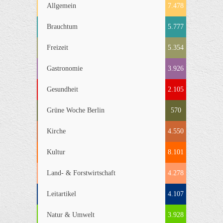
Allgemein
7.478
Brauchtum
5.777
Freizeit
5.354
Gastronomie
3.926
Gesundheit
2.105
Grüne Woche Berlin
570
Kirche
4.550
Kultur
8.101
Land- & Forstwirtschaft
4.278
Leitartikel
4.107
Natur & Umwelt
3.928