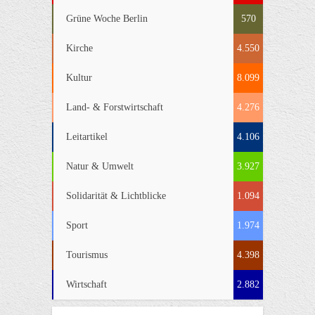
Grüne Woche Berlin
570
Kirche
4.550
Kultur
8.099
Land- & Forstwirtschaft
4.276
Leitartikel
4.106
Natur & Umwelt
3.927
Solidarität & Lichtblicke
1.094
Sport
1.974
Tourismus
4.398
Wirtschaft
2.882