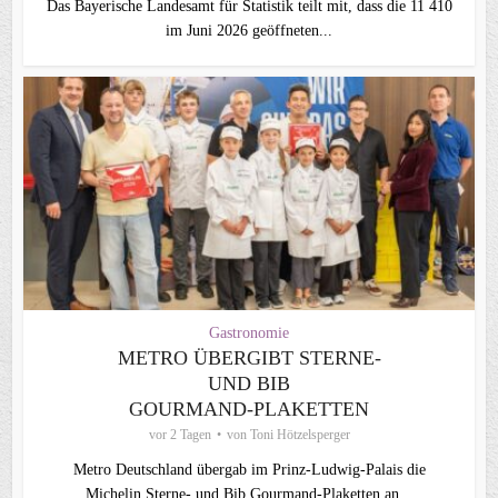
Das Bayerische Landesamt für Statistik teilt mit, dass die 11 410
im Juni 2026 geöffneten...
Gastronomie
METRO ÜBERGIBT STERNE-
UND BIB
GOURMAND‑PLAKETTEN
vor 2 Tagen
von
Toni Hötzelsperger
Metro Deutschland übergab im Prinz-Ludwig-Palais die
Michelin Sterne- und Bib Gourmand-Plaketten an...