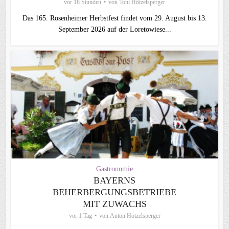
vor 18 Stunden
von
Toni Hötzelsperger
Das 165. Rosenheimer Herbstfest findet vom 29. August bis 13.
September 2026 auf der Loretowiese...
Gastronomie
BAYERNS
BEHERBERGUNGSBETRIEBE
MIT ZUWACHS
vor 1 Tag
von
Anton Hötzelsperger