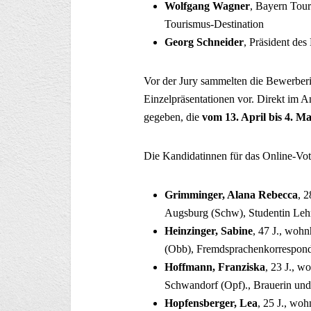
Wolfgang Wagner
, Bayern Tou
Tourismus-Destination
Georg Schneider
, Präsident de
Vor der Jury sammelten die Bewerberi
Einzelpräsentationen vor. Direkt im 
gegeben, die
vom 13. April bis 4. M
Die Kandidatinnen für das Online-Vot
Grimminger, Alana Rebecca
, 
Augsburg (Schw), Studentin Leh
Heinzinger, Sabine
, 47 J., woh
(Obb), Fremdsprachenkorrespond
Hoffmann, Franziska
, 23 J., 
Schwandorf (Opf)., Brauerin und
Hopfensberger, Lea
, 25 J., woh