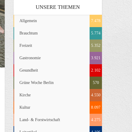
UNSERE THEMEN
Allgemein
7.478
Brauchtum
5.774
Freizeit
5.352
Gastronomie
3.921
Gesundheit
2.102
Grüne Woche Berlin
570
Kirche
4.550
Kultur
8.097
Land- & Forstwirtschaft
4.275