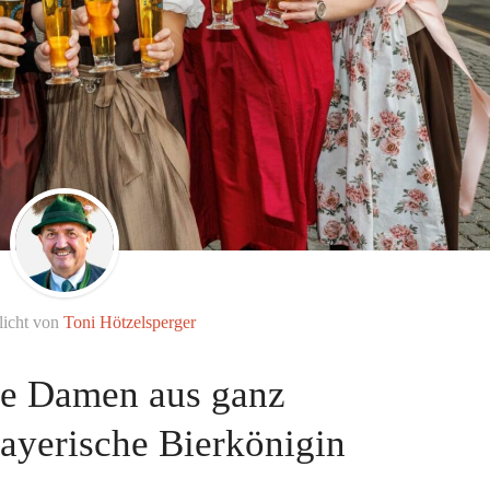
licht von
Toni Hötzelsperger
rte Damen aus ganz
ayerische Bierkönigin