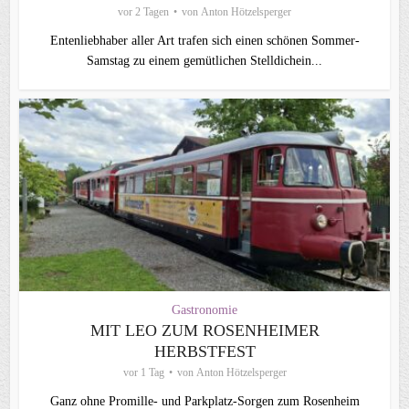
vor 2 Tagen
von
Anton Hötzelsperger
Entenliebhaber aller Art trafen sich einen schönen Sommer-
Samstag zu einem gemütlichen Stelldichein...
Gastronomie
MIT LEO ZUM ROSENHEIMER
HERBSTFEST
vor 1 Tag
von
Anton Hötzelsperger
Ganz ohne Promille- und Parkplatz-Sorgen zum Rosenheim