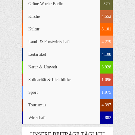
Grüne Woche Berlin
570
Kirche
4.552
Kultur
8.101
Land- & Forstwirtschaft
4.279
Leitartikel
4.108
Natur & Umwelt
3.928
Solidarität & Lichtblicke
1.096
Sport
1.975
Tourismus
4.397
Wirtschaft
2.882
UNSERE BEITRÄGE TÄGLICH