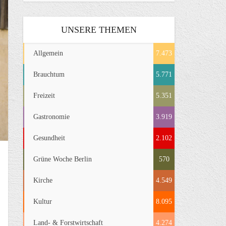
UNSERE THEMEN
Allgemein
7.473
Brauchtum
5.771
Freizeit
5.351
Gastronomie
3.919
Gesundheit
2.102
Grüne Woche Berlin
570
Kirche
4.549
Kultur
8.095
Land- & Forstwirtschaft
4.274