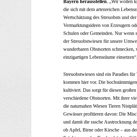
Bayern herausstellen
. „Wir wollen k
die sich mit dem artenreichen Lebens
Wertschätzung des Streuobsts und der 
Vermarktungsideen von Erzeugern ode
Schulen oder Gemeinden. Nur wenn si
der Streuobstwiesen für unsere Umwel
wunderbaren Obstsorten schmecken, we
einzigartigen Lebensräume einsetzen“,
Streuobstwiesen sind ein Paradies für
kommen hier vor. Die hochstämmigen
kultiviert. Das sorgt für diesen große
verschiedene Obstsorten. Mit ihrer vie
die naturnahen Wiesen Tieren Nistpl
Gewässer profitieren davon: Die Misc
und damit die rasche Austrocknung de
ob Apfel, Birne oder Kirsche – aus de