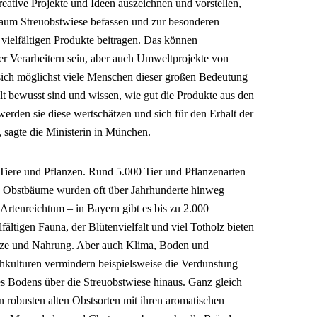
reative Projekte und Ideen auszeichnen und vorstellen,
raum Streuobstwiese befassen und zur besonderen
vielfältigen Produkte beitragen. Das können
r Verarbeitern sein, aber auch Umweltprojekte von
ch möglichst viele Menschen dieser großen Bedeutung
t bewusst sind und wissen, wie gut die Produkte aus den
rden sie diese wertschätzen und sich für den Erhalt der
 sagte die Ministerin in München.
 Tiere und Pflanzen. Rund 5.000 Tier und Pflanzenarten
 Obstbäume wurden oft über Jahrhunderte hinweg
n Artenreichtum – in Bayern gibt es bis zu 2.000
lfältigen Fauna, der Blütenvielfalt und viel Totholz bieten
ätze und Nahrung. Aber auch Klima, Boden und
hkulturen vermindern beispielsweise die Verdunstung
s Bodens über die Streuobstwiese hinaus. Ganz gleich
n robusten alten Obstsorten mit ihren aromatischen