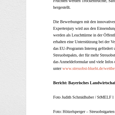
Früchten werden Trockenfrüchte, Säf
hergestellt.
Die Bewerbungen mit den innovativen 
Expertenjury wird aus den Einsendung
werden als Leuchttürme in der Öffentl
erhalten eine Unterstützung bei der 
das EU-Programm Interreg gefördert un
Streuobstpakts, der für mehr Streuobst
das Anmeldeformular und viele Infos 
unter
www.streuobst-blueht.de/wettb
Bericht: Bayerisches Landwirtscha
Foto Judith Schmidhuber / StMELF l 
Foto: Hötzelsperger – Streuobstgarten