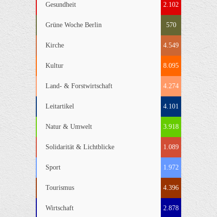
Gesundheit
2.102
Grüne Woche Berlin
570
Kirche
4.549
Kultur
8.095
Land- & Forstwirtschaft
4.274
Leitartikel
4.101
Natur & Umwelt
3.918
Solidarität & Lichtblicke
1.089
Sport
1.972
Tourismus
4.396
Wirtschaft
2.878