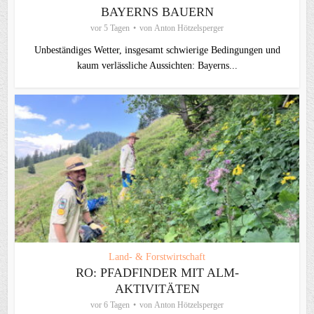
BAYERNS BAUERN
vor 5 Tagen
von
Anton Hötzelsperger
Unbeständiges Wetter, insgesamt schwierige Bedingungen und
kaum verlässliche Aussichten: Bayerns...
Land- & Forstwirtschaft
RO: PFADFINDER MIT ALM-
AKTIVITÄTEN
vor 6 Tagen
von
Anton Hötzelsperger