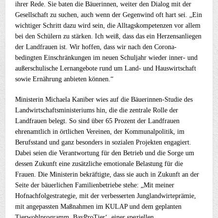
ihrer Rede. Sie baten die Bäuerinnen, weiter den Dialog mit der
Gesellschaft zu suchen, auch wenn der Gegenwind oft hart sei. „Ein
wichtiger Schritt dazu wird sein, die Alltagskompetenzen vor allem
bei den Schülern zu stärken. Ich weiß, dass das ein Herzensanliegen
der Landfrauen ist. Wir hoffen, dass wir nach den Corona-
bedingten Einschränkungen im neuen Schuljahr wieder inner- und
außerschulische Lernangebote rund um Land- und Hauswirtschaft
sowie Ernährung anbieten können.“
Ministerin Michaela Kaniber wies auf die Bäuerinnen-Studie des
Landwirtschaftsministeriums hin, die die zentrale Rolle der
Landfrauen belegt. So sind über 65 Prozent der Landfrauen
ehrenamtlich in örtlichen Vereinen, der Kommunalpolitik, im
Berufsstand und ganz besonders in sozialen Projekten engagiert.
Dabei seien die Verantwortung für den Betrieb und die Sorge um
dessen Zukunft eine zusätzliche emotionale Belastung für die
Frauen. Die Ministerin bekräftigte, dass sie auch in Zukunft an der
Seite der bäuerlichen Familienbetriebe stehe: „Mit meiner
Hofnachfolgestrategie, mit der verbesserten Junglandwirteprämie,
mit angepassten Maßnahmen im KULAP und dem geplanten
Tierwohlprogramm ,BayProTier‘, einer speziellen