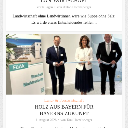
LANDWIRTSCHAFT
vor 6 Tagen
von
Anton Hötzelsperger
Landwirtschaft ohne Landwirtinnen wäre wie Suppe ohne Salz:
Es würde etwas Entscheidendes fehlen...
Land- & Forstwirtschaft
HOLZ AUS BAYERN FÜR
BAYERNS ZUKUNFT
1. August 2026
von
Toni Hötzelsperger