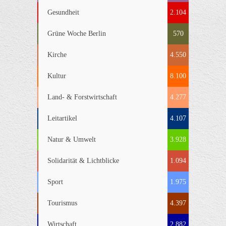
Gesundheit
2.104
Grüne Woche Berlin
570
Kirche
4.550
Kultur
8.100
Land- & Forstwirtschaft
4.277
Leitartikel
4.107
Natur & Umwelt
3.928
Solidarität & Lichtblicke
1.094
Sport
1.975
Tourismus
4.397
Wirtschaft
2.882