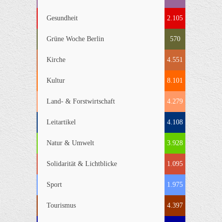
Gesundheit
2.105
Grüne Woche Berlin
570
Kirche
4.551
Kultur
8.101
Land- & Forstwirtschaft
4.279
Leitartikel
4.108
Natur & Umwelt
3.928
Solidarität & Lichtblicke
1.095
Sport
1.975
Tourismus
4.397