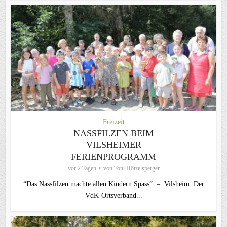
Freizeit
NASSFILZEN BEIM
VILSHEIMER
FERIENPROGRAMM
vor 2 Tagen
von
Toni Hötzelsperger
“Das Nassfilzen machte allen Kindern Spass” – Vilsheim. Der
VdK-Ortsverband...