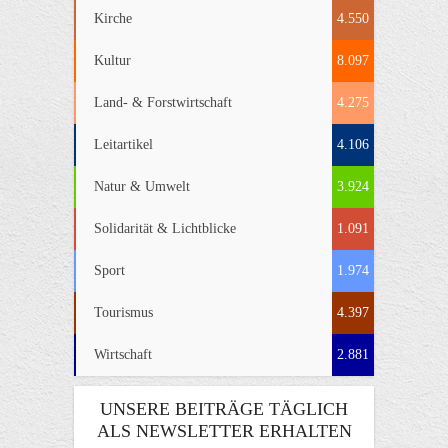
Kirche
4.550
Kultur
8.097
Land- & Forstwirtschaft
4.275
Leitartikel
4.106
Natur & Umwelt
3.924
Solidarität & Lichtblicke
1.091
Sport
1.974
Tourismus
4.397
Wirtschaft
2.881
UNSERE BEITRÄGE TÄGLICH
ALS NEWSLETTER ERHALTEN