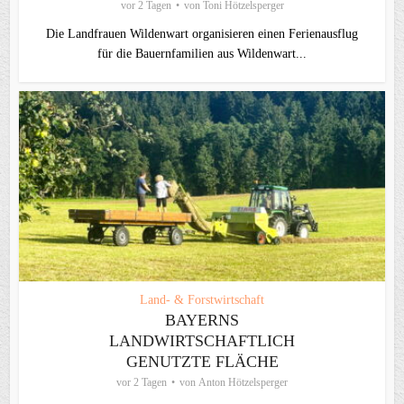
vor 2 Tagen
von
Toni Hötzelsperger
Die Landfrauen Wildenwart organisieren einen Ferienausflug
für die Bauernfamilien aus Wildenwart...
Land- & Forstwirtschaft
BAYERNS
LANDWIRTSCHAFTLICH
GENUTZTE FLÄCHE
vor 2 Tagen
von
Anton Hötzelsperger