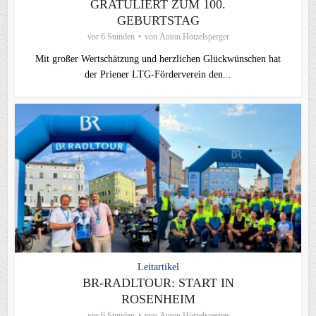
GRATULIERT ZUM 100.
GEBURTSTAG
vor 6 Stunden
von
Anton Hötzelsperger
Mit großer Wertschätzung und herzlichen Glückwünschen hat
der Priener LTG‑Förderverein den...
Leitartikel
BR-RADLTOUR: START IN
ROSENHEIM
vor 6 Stunden
von
Anton Hötzelsperger