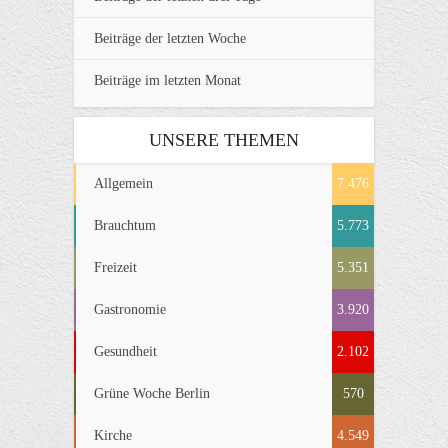
Beiträge der letzten Woche
Beiträge im letzten Monat
UNSERE THEMEN
Allgemein
7.476
Brauchtum
5.773
Freizeit
5.351
Gastronomie
3.920
Gesundheit
2.102
Grüne Woche Berlin
570
Kirche
4.549