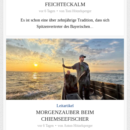
FEICHTECKALM
vor 6 Tagen
von
Toni Hötzelsperger
Es ist schon eine über zehnjährige Tradition, dass sich
Spitzenvertreter des Bayerischen...
Leitartikel
MORGENZAUBER BEIM
CHIEMSEEFISCHER
vor 6 Tagen
von
Anton Hötzelsperger