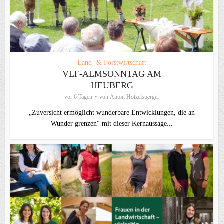
Land- & Forstwirtschaft
VLF-ALMSONNTAG AM
HEUBERG
vor 6 Tagen
von
Anton Hötzelsperger
„Zuversicht ermöglicht wunderbare Entwicklungen, die an
Wunder grenzen“ mit dieser Kernaussage...