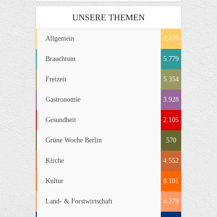
UNSERE THEMEN
Allgemein
7.479
Brauchtum
5.779
Freizeit
5.354
Gastronomie
3.928
Gesundheit
2.105
Grüne Woche Berlin
570
Kirche
4.552
Kultur
8.101
Land- & Forstwirtschaft
4.279