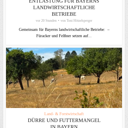
ENTLASTUNG FÜR BAYERNS
LANDWIRTSCHAFTLICHE
BETRIEBE
vor 20 Stunden
von
Toni Hötzelsperger
Gemeinsam für Bayerns landwirtschaftliche Betriebe: –
Füracker und Felßner setzen auf...
Land- & Forstwirtschaft
DÜRRE UND FUTTERMANGEL
IN BAYERN