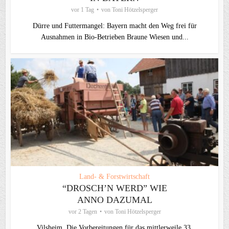
vor 1 Tag
von
Toni Hötzelsperger
Dürre und Futtermangel: Bayern macht den Weg frei für
Ausnahmen in Bio-Betrieben Braune Wiesen und...
Land- & Forstwirtschaft
“DROSCH’N WERD” WIE
ANNO DAZUMAL
vor 2 Tagen
von
Toni Hötzelsperger
Vilsheim. Die Vorbereitungen für das mittlerweile 33.