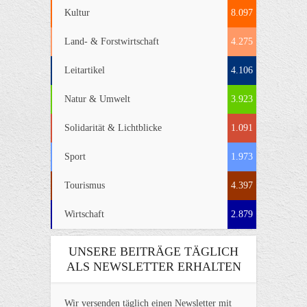
Kultur
8.097
Land- & Forstwirtschaft
4.275
Leitartikel
4.106
Natur & Umwelt
3.923
Solidarität & Lichtblicke
1.091
Sport
1.973
Tourismus
4.397
Wirtschaft
2.879
UNSERE BEITRÄGE TÄGLICH
ALS NEWSLETTER ERHALTEN
Wir versenden täglich einen Newsletter mit