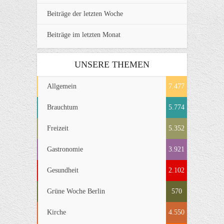
Beiträge der letzten Woche
Beiträge im letzten Monat
UNSERE THEMEN
Allgemein
7.477
Brauchtum
5.774
Freizeit
5.352
Gastronomie
3.921
Gesundheit
2.102
Grüne Woche Berlin
570
Kirche
4.550