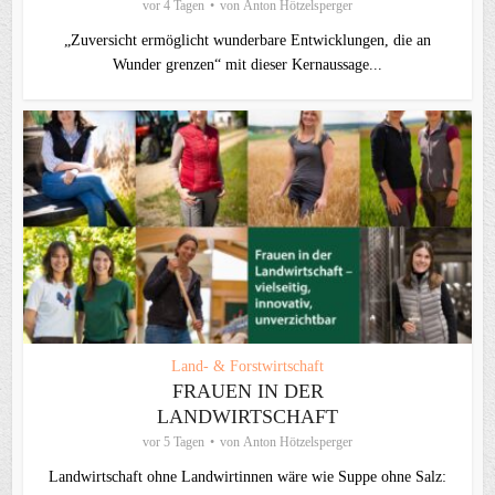
vor 4 Tagen
von
Anton Hötzelsperger
„Zuversicht ermöglicht wunderbare Entwicklungen, die an
Wunder grenzen“ mit dieser Kernaussage...
Land- & Forstwirtschaft
FRAUEN IN DER
LANDWIRTSCHAFT
vor 5 Tagen
von
Anton Hötzelsperger
Landwirtschaft ohne Landwirtinnen wäre wie Suppe ohne Salz: