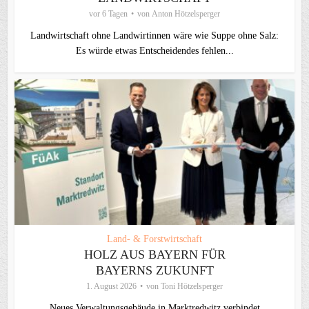
vor 6 Tagen
von
Anton Hötzelsperger
Landwirtschaft ohne Landwirtinnen wäre wie Suppe ohne Salz:
Es würde etwas Entscheidendes fehlen...
Land- & Forstwirtschaft
HOLZ AUS BAYERN FÜR
BAYERNS ZUKUNFT
1. August 2026
von
Toni Hötzelsperger
Neues Verwaltungsgebäude in Marktredwitz verbindet