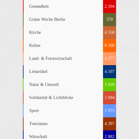
Gesundheit
2.104
Grüne Woche Berlin
570
Kirche
4.550
Kultur
8.100
Land- & Forstwirtschaft
4.277
Leitartikel
4.107
Natur & Umwelt
3.928
Solidarität & Lichtblicke
1.094
Sport
1.975
Tourismus
4.397
Wirtschaft
2.882