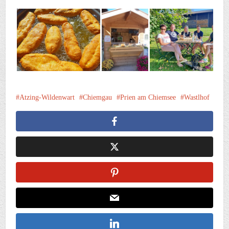
Atzing-Wildenwart
Chiemgau
Prien am Chiemsee
Wastlhof