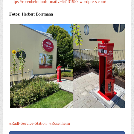
https://rosenheiminnformativ964131957.wordpress.com/
Fotos:
Herbert Borrmann
Radl-Service-Station
Rosenheim