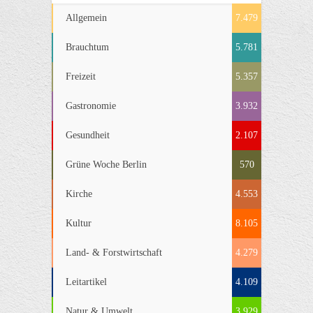
Allgemein
7.479
Brauchtum
5.781
Freizeit
5.357
Gastronomie
3.932
Gesundheit
2.107
Grüne Woche Berlin
570
Kirche
4.553
Kultur
8.105
Land- & Forstwirtschaft
4.279
Leitartikel
4.109
Natur & Umwelt
3.929