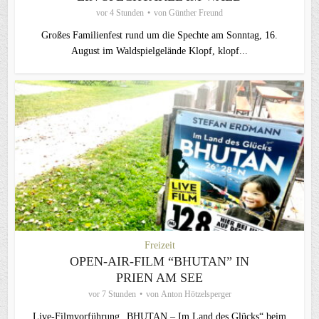
vor 4 Stunden
von
Günther Freund
Großes Familienfest rund um die Spechte am Sonntag, 16.
August im Waldspielgelände Klopf, klopf...
Freizeit
OPEN-AIR-FILM “BHUTAN” IN
PRIEN AM SEE
vor 7 Stunden
von
Anton Hötzelsperger
Live‑Filmvorführung „BHUTAN – Im Land des Glücks“ beim