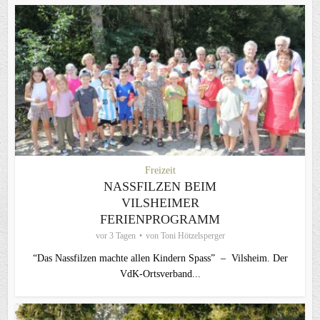
Freizeit
NASSFILZEN BEIM
VILSHEIMER
FERIENPROGRAMM
vor 3 Tagen
von
Toni Hötzelsperger
“Das Nassfilzen machte allen Kindern Spass” – Vilsheim. Der
VdK-Ortsverband...