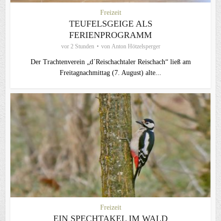
Freizeit
TEUFELSGEIGE ALS
FERIENPROGRAMM
vor 2 Stunden
von
Anton Hötzelsperger
Der Trachtenverein „d´Reischachtaler Reischach“ ließ am
Freitagnachmittag (7. August) alte...
Freizeit
EIN SPECHTAKEL IM WALD